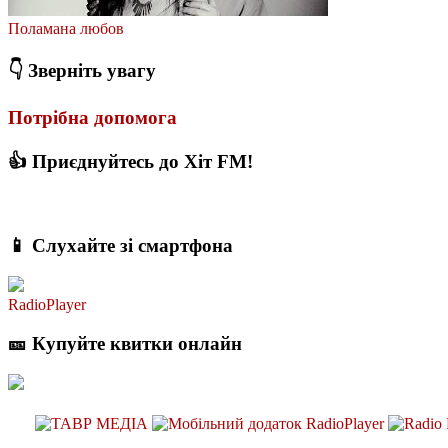
Поламана любов
👇 Зверніть увагу
Потрібна допомога
👍 Приєднуйтесь до Хіт FM!
📱 Слухайте зі смартфона
RadioPlayer
🎫 Купуйте квитки онлайн