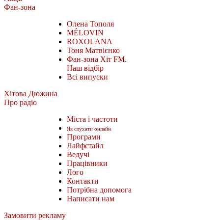
Фан-зона
Олена Тополя
MÉLOVIN
ROXOLANA
Тоня Матвієнко
Фан-зона Хіт FM.
Наш відбір
Всі випуски
Хітова Дюжина
Про радіо
Міста і частоти
Як слухати онлайн
Програми
Лайфстайл
Ведучі
Працівники
Лого
Контакти
Потрібна допомога
Написати нам
Замовити рекламу