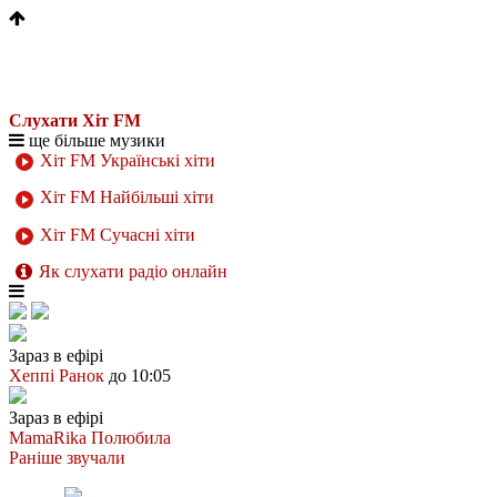
Слухати Хіт FM
ще більше музики
Хіт FM Українські хіти
Хіт FM Найбільші хіти
Хіт FM Сучасні хіти
Як слухати радіо онлайн
Зараз в ефірі
Хеппі Ранок
до 10:05
Зараз в ефірі
MamaRika
Полюбила
Раніше звучали