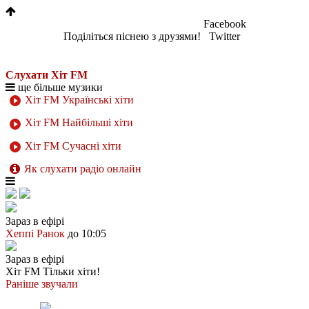
Facebook
Поділіться піснею з друзями!
Twitter
Слухати Хіт FM
ще більше музики
Хіт FM Українські хіти
Хіт FM Найбільші хіти
Хіт FM Сучасні хіти
Як слухати радіо онлайн
Зараз в ефірі
Хеппі Ранок
до 10:05
Зараз в ефірі
Хіт FM
Тільки хіти!
Раніше звучали