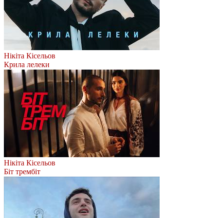
Нікіта Кісельов
Крила лелеки
Нікіта Кісельов
Біт трембіт