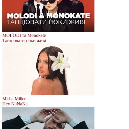
MOLODI та Monokate
Танцювати поки живі
Misha Miller
Hey NaNaNa