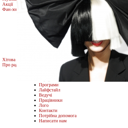
Акції
Фан-зона
Олена Тополя
MÉLOVIN
ROXOLANA
Тоня Матвієнко
Фан-зона Хіт FM.
Наш відбір
Всі випуски
Хітова Дюжина
Про радіо
Міста і частоти
Як слухати онлайн
Програми
Лайфстайл
Ведучі
Працівники
Лого
Контакти
Потрібна допомога
Написати нам