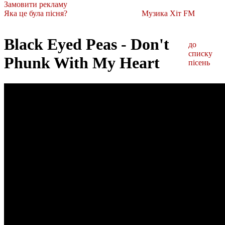
Замовити рекламу
Яка це була пісня?
Музика Хіт FM
Black Eyed Peas - Don't
до
списку
Phunk With My Heart
пісень