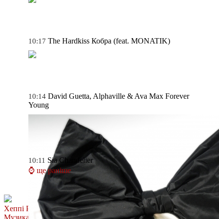
The Hardkiss
Кобра (feat. MONATIK)
10:17
David Guetta, Alphaville & Ava Max
Forever
10:14
Young
Sia
Chandelier
10:11
⌚ ще раніше
Хеппі Ранок
Музика