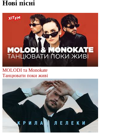
Нові пісні
MOLODI та Monokate
Танцювати поки живі