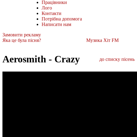
Працівники
Лого
Контакти
Потрібна допомога
Написати нам
Замовити рекламу
Яка це була пісня?
Музика Хіт FM
Aerosmith - Crazy
до списку пісень