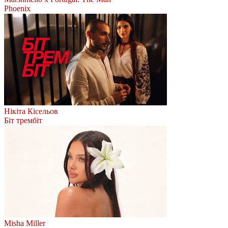
Phoenix
Нікіта Кісельов
Біт трембіт
Misha Miller