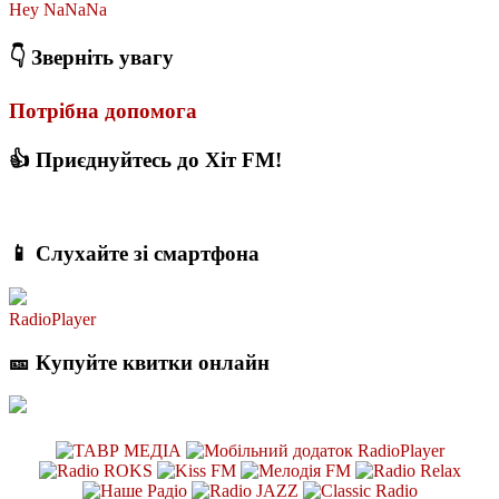
Hey NaNaNa
👇 Зверніть увагу
Потрібна допомога
👍 Приєднуйтесь до Хіт FM!
📱 Слухайте зі смартфона
RadioPlayer
🎫 Купуйте квитки онлайн