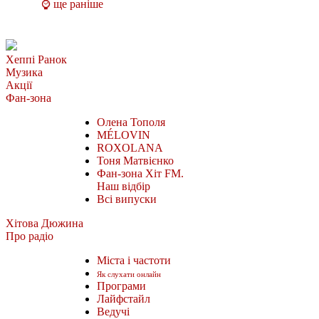
⌚ ще раніше
Хеппі Ранок
Музика
Акції
Фан-зона
Олена Тополя
MÉLOVIN
ROXOLANA
Тоня Матвієнко
Фан-зона Хіт FM.
Наш відбір
Всі випуски
Хітова Дюжина
Про радіо
Міста і частоти
Як слухати онлайн
Програми
Лайфстайл
Ведучі