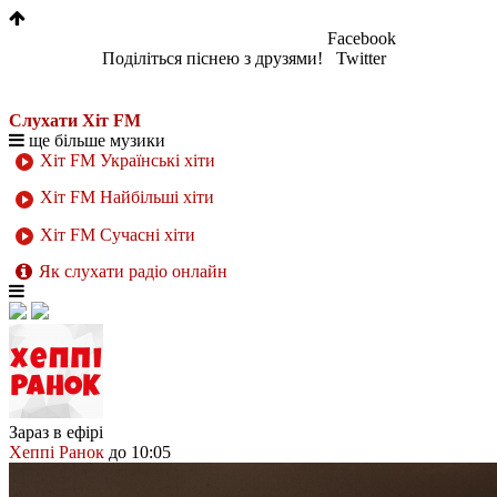
Facebook
Поділіться піснею з друзями!
Twitter
Слухати Хіт FM
ще більше музики
Хіт FM Українські хіти
Хіт FM Найбільші хіти
Хіт FM Сучасні хіти
Як слухати радіо онлайн
Зараз в ефірі
Хеппі Ранок
до 10:05