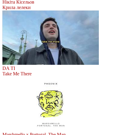
Нікіта Кісельов
Крила лелеки
DA TI
Take Me There
Marshmello x Portugal. The Man