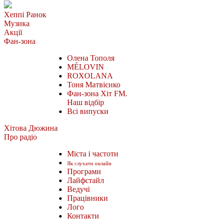
Хеппі Ранок
Музика
Акції
Фан-зона
Олена Тополя
MÉLOVIN
ROXOLANA
Тоня Матвієнко
Фан-зона Хіт FM.
Наш відбір
Всі випуски
Хітова Дюжина
Про радіо
Міста і частоти
Як слухати онлайн
Програми
Лайфстайл
Ведучі
Працівники
Лого
Контакти