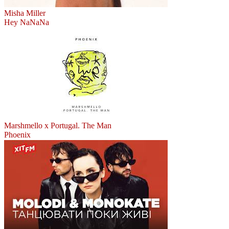
Misha Miller
Hey NaNaNa
Marshmello x Portugal. The Man
Phoenix