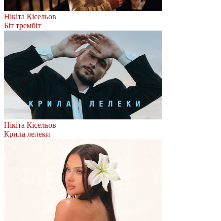
Нікіта Кісельов
Біт трембіт
Нікіта Кісельов
Крила лелеки