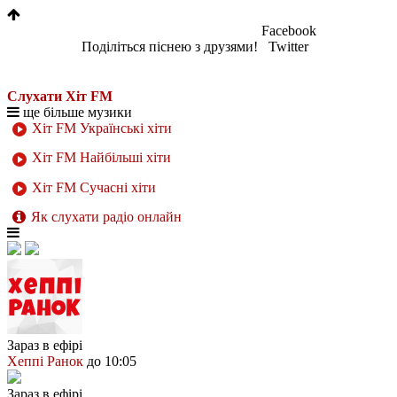
Facebook
Поділіться піснею з друзями!
Twitter
Слухати Хіт FM
ще більше музики
Хіт FM Українські хіти
Хіт FM Найбільші хіти
Хіт FM Сучасні хіти
Як слухати радіо онлайн
Зараз в ефірі
Хеппі Ранок
до 10:05
Зараз в ефірі