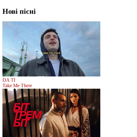
Нові пісні
DA TI
Take Me There