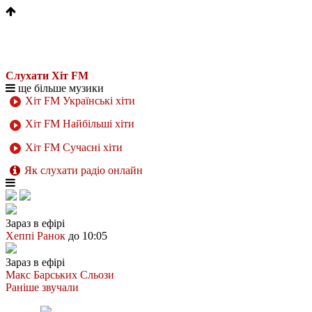
Слухати Хіт FM
ще більше музики
Хіт FM Українські хіти
Хіт FM Найбільші хіти
Хіт FM Сучасні хіти
Як слухати радіо онлайн
Зараз в ефірі
Хеппі Ранок
до 10:05
Зараз в ефірі
Макс Барських
Сльози
Раніше звучали