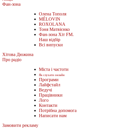
Фан-зона
Олена Тополя
MÉLOVIN
ROXOLANA
Тоня Матвієнко
Фан-зона Хіт FM.
Наш відбір
Всі випуски
Хітова Дюжина
Про радіо
Міста і частоти
Як слухати онлайн
Програми
Лайфстайл
Ведучі
Працівники
Лого
Контакти
Потрібна допомога
Написати нам
Замовити рекламу