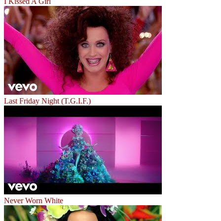
I Kissed A Girl
Last Friday Night (T.G.I.F.)
Never Worn White