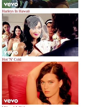
Harleys In Hawaii
Hot 'N' Cold