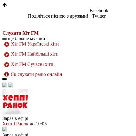
Facebook
Поділіться піснею з друзями!
Twitter
Слухати Хіт FM
ще більше музики
Хіт FM Українські хіти
Хіт FM Найбільші хіти
Хіт FM Сучасні хіти
Як слухати радіо онлайн
Зараз в ефірі
Хеппі Ранок
до 10:05
Зараз в ефірі