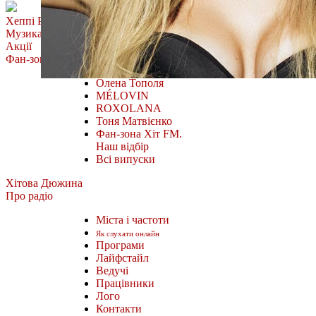
Хеппі Ранок
Музика
Акції
Фан-зона
Олена Тополя
MÉLOVIN
ROXOLANA
Тоня Матвієнко
Фан-зона Хіт FM.
Наш відбір
Всі випуски
Хітова Дюжина
Про радіо
Міста і частоти
Як слухати онлайн
Програми
Лайфстайл
Ведучі
Працівники
Лого
Контакти