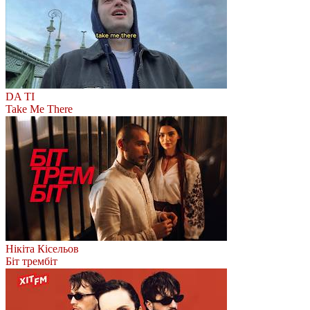
DA TI
Take Me There
Нікіта Кісельов
Біт трембіт