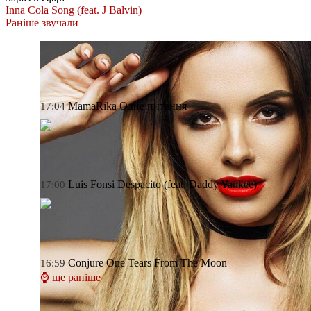
Inna
Cola Song (feat. J Balvin)
Раніше звучали
MamaRika
Одне питання
17:04
Luis Fonsi
Despacito (feat. Daddy Yankee)
17:00
Conjure One
Tears From The Moon
16:59
⌚ ще раніше