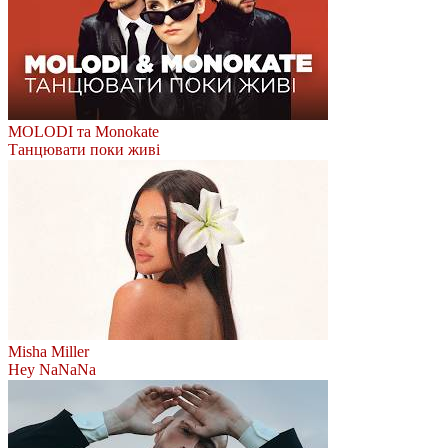
MOLODI та Monokate
Танцювати поки живі
Misha Miller
Hey NaNaNa