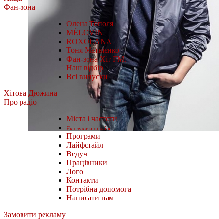
Фан-зона
Олена Тополя
MÉLOVIN
ROXOLANA
Тоня Матвієнко
Фан-зона Хіт FM.
Наш відбір
Всі випуски
Хітова Дюжина
Про радіо
Міста і частоти
Як слухати онлайн
Програми
Лайфстайл
Ведучі
Працівники
Лого
Контакти
Потрібна допомога
Написати нам
Замовити рекламу