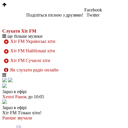
Facebook
Поділіться піснею з друзями!
Twitter
Слухати Хіт FM
ще більше музики
Хіт FM Українські хіти
Хіт FM Найбільші хіти
Хіт FM Сучасні хіти
Як слухати радіо онлайн
Зараз в ефірі
Хеппі Ранок
до 10:05
Зараз в ефірі
Хіт FM
Тільки хіти!
Раніше звучали