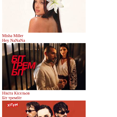
Misha Miller
Hey NaNaNa
Нікіта Кісельов
Біт трембіт