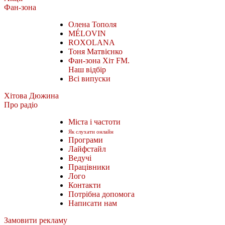
Фан-зона
Олена Тополя
MÉLOVIN
ROXOLANA
Тоня Матвієнко
Фан-зона Хіт FM.
Наш відбір
Всі випуски
Хітова Дюжина
Про радіо
Міста і частоти
Як слухати онлайн
Програми
Лайфстайл
Ведучі
Працівники
Лого
Контакти
Потрібна допомога
Написати нам
Замовити рекламу