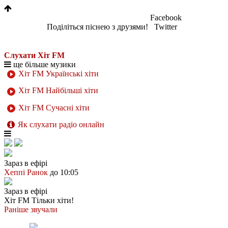
Facebook
Поділіться піснею з друзями!
Twitter
Слухати Хіт FM
ще більше музики
Хіт FM Українські хіти
Хіт FM Найбільші хіти
Хіт FM Сучасні хіти
Як слухати радіо онлайн
Зараз в ефірі
Хеппі Ранок
до 10:05
Зараз в ефірі
Хіт FM
Тільки хіти!
Раніше звучали