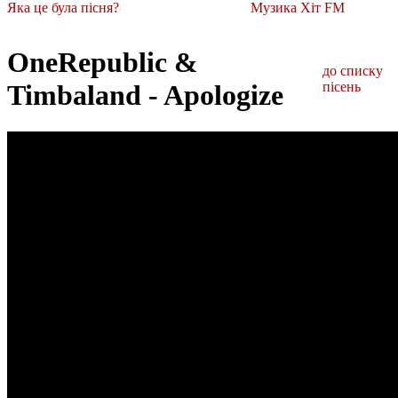
Яка це була пісня?
Музика Хіт FM
OneRepublic &
до списку
Timbaland - Apologize
пісень