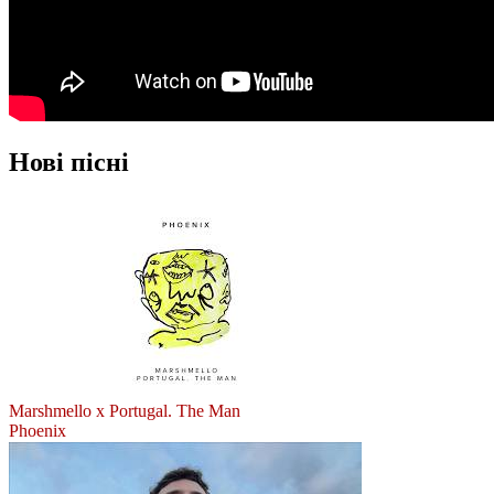
Нові пісні
Marshmello x Portugal. The Man
Phoenix