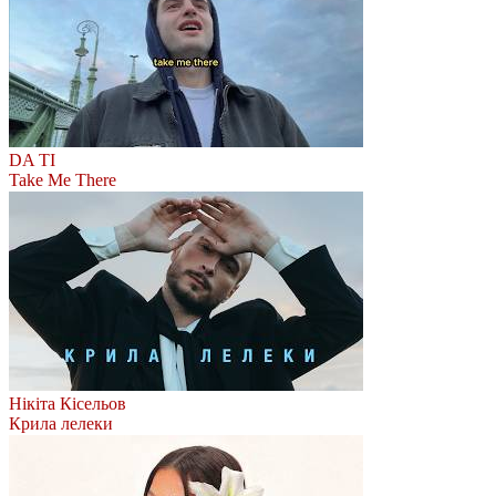
DA TI
Take Me There
Нікіта Кісельов
Крила лелеки