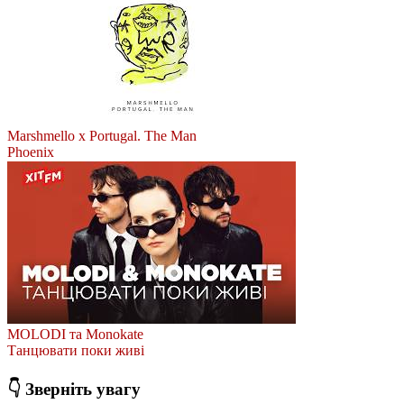
Marshmello x Portugal. The Man
Phoenix
MOLODI та Monokate
Танцювати поки живі
👇 Зверніть увагу