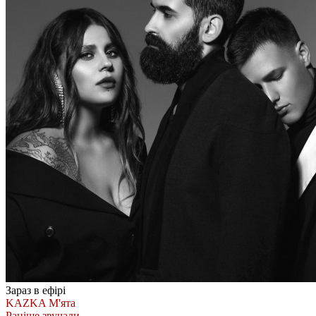
Зараз в ефірі
KAZKA
М'ята
Раніше звучали