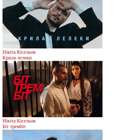
Нікіта Кісельов
Крила лелеки
Нікіта Кісельов
Біт трембіт