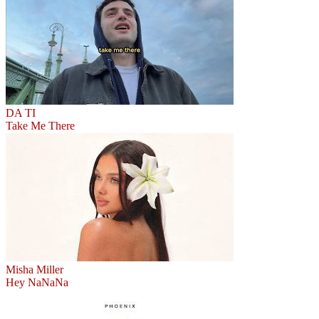
DA TI
Take Me There
Misha Miller
Hey NaNaNa