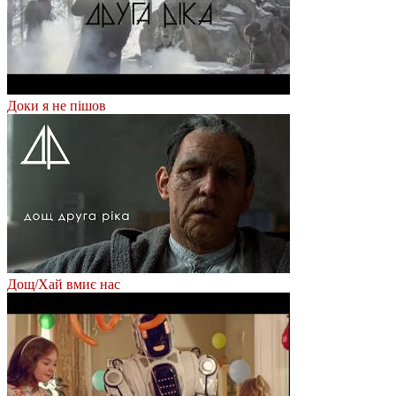
Доки я не пішов
Дощ/Хай вмиє нас