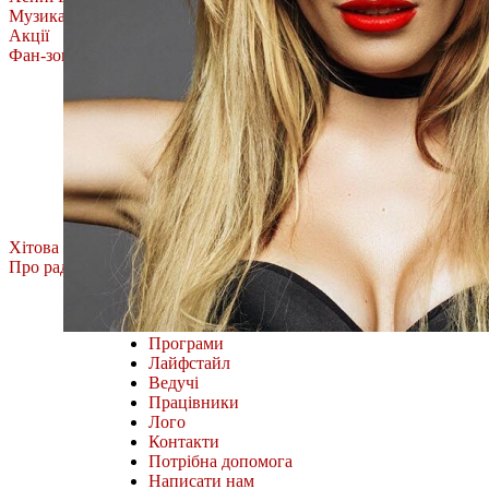
Музика
Акції
Фан-зона
Олена Тополя
MÉLOVIN
ROXOLANA
Тоня Матвієнко
Фан-зона Хіт FM.
Наш відбір
Всі випуски
Хітова Дюжина
Про радіо
Міста і частоти
Як слухати онлайн
Програми
Лайфстайл
Ведучі
Працівники
Лого
Контакти
Потрібна допомога
Написати нам