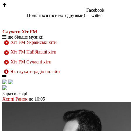
Facebook
Поділіться піснею з друзями!
Twitter
Слухати Хіт FM
ще більше музики
Хіт FM Українські хіти
Хіт FM Найбільші хіти
Хіт FM Сучасні хіти
Як слухати радіо онлайн
Зараз в ефірі
Хеппі Ранок
до 10:05