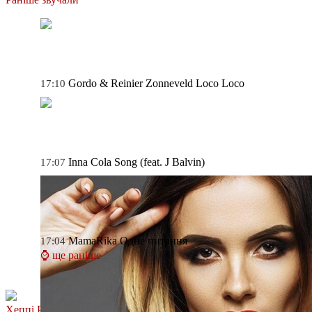
Gordo & Reinier Zonneveld
Loco Loco
17:10
Inna
Cola Song (feat. J Balvin)
17:07
MamaRika
Одне питання
17:04
⌚ ще раніше
Хеппі Ранок