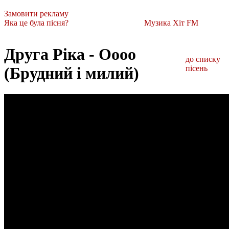
Замовити рекламу
Яка це була пісня?
Музика Хіт FM
Друга Ріка - Oooo
до списку
(Брудний і милий)
пісень