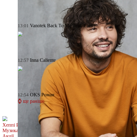
Vanotek
Back To Me (feat. Eneli)
13:01
Inna
Caliente
12:57
OKS
Роман
12:54
⌚ ще раніше
Хеппі Ранок
Музика
Акції