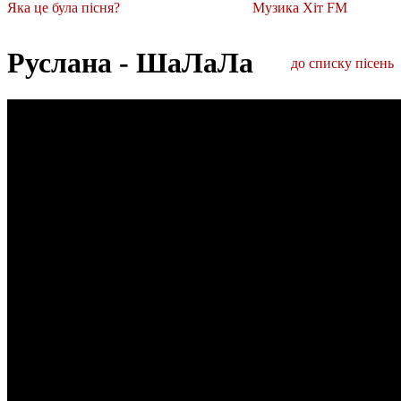
Яка це була пісня?
Музика Хіт FM
Руслана - ШаЛаЛа
до списку пісень