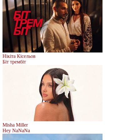
Нікіта Кісельов
Біт трембіт
Misha Miller
Hey NaNaNa