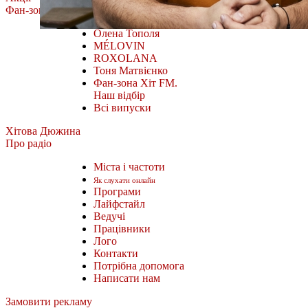
Фан-зона
Олена Тополя
MÉLOVIN
ROXOLANA
Тоня Матвієнко
Фан-зона Хіт FM.
Наш відбір
Всі випуски
Хітова Дюжина
Про радіо
Міста і частоти
Як слухати онлайн
Програми
Лайфстайл
Ведучі
Працівники
Лого
Контакти
Потрібна допомога
Написати нам
Замовити рекламу