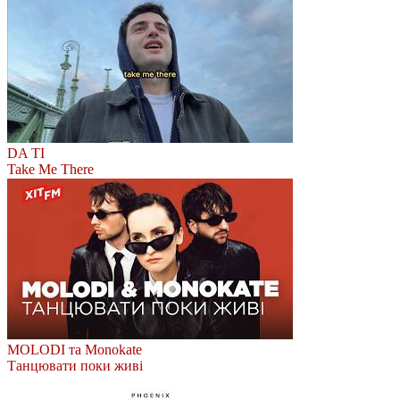
DA TI
Take Me There
MOLODI та Monokate
Танцювати поки живі