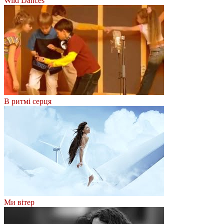
Wild Dances
В ритмі серця
Ми вітер