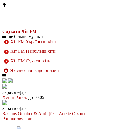
Слухати Хіт FM
ще більше музики
Хіт FM Українські хіти
Хіт FM Найбільші хіти
Хіт FM Сучасні хіти
Як слухати радіо онлайн
Зараз в ефірі
Хеппі Ранок
до 10:05
Зараз в ефірі
Rasmus
October & April (feat. Anette Olzon)
Раніше звучали