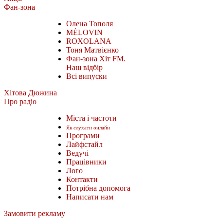
Фан-зона
Олена Тополя
MÉLOVIN
ROXOLANA
Тоня Матвієнко
Фан-зона Хіт FM.
Наш відбір
Всі випуски
Хітова Дюжина
Про радіо
Міста і частоти
Як слухати онлайн
Програми
Лайфстайл
Ведучі
Працівники
Лого
Контакти
Потрібна допомога
Написати нам
Замовити рекламу