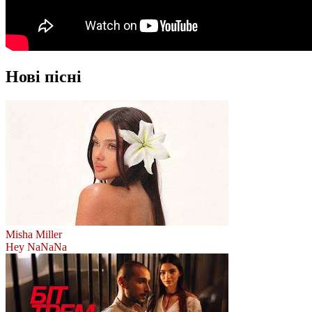
Нові пісні
Misha Miller
Hey NaNaNa