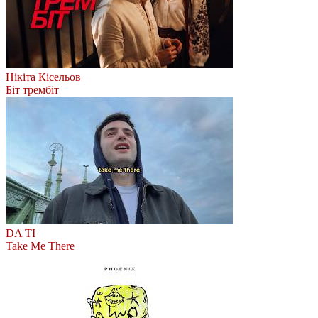
Нікіта Кісельов
Біт трембіт
DA TI
Take Me There