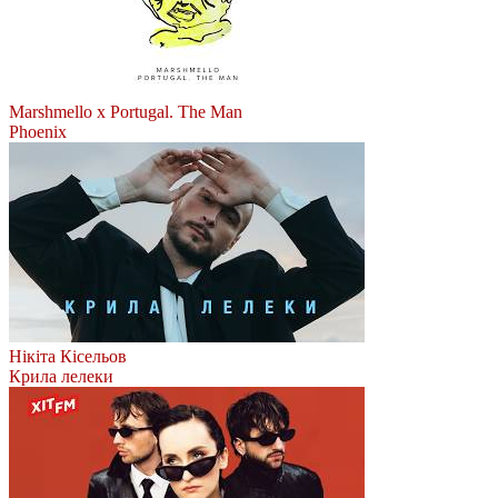
Marshmello x Portugal. The Man
Phoenix
Нікіта Кісельов
Крила лелеки