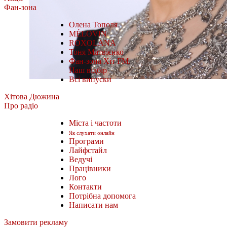
Фан-зона
Олена Тополя
MÉLOVIN
ROXOLANA
Тоня Матвієнко
Фан-зона Хіт FM.
Наш відбір
Всі випуски
Хітова Дюжина
Про радіо
Міста і частоти
Як слухати онлайн
Програми
Лайфстайл
Ведучі
Працівники
Лого
Контакти
Потрібна допомога
Написати нам
Замовити рекламу