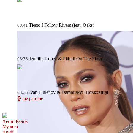
Tiesto
I Follow Rivers (feat. Oaks)
03:41
Jennifer Lopez & Pitbull
On The Floor
03:38
Ivan Liulenov & Damnitskyi
Шовковиця
03:35
⌚ ще раніше
Хеппі Ранок
Музика
Акції