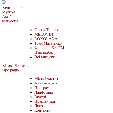
Хеппі Ранок
Музика
Акції
Фан-зона
Олена Тополя
MÉLOVIN
ROXOLANA
Тоня Матвієнко
Фан-зона Хіт FM.
Наш відбір
Всі випуски
Хітова Дюжина
Про радіо
Міста і частоти
Як слухати онлайн
Програми
Лайфстайл
Ведучі
Працівники
Лого
Контакти