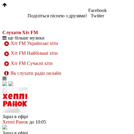
Facebook
Поділіться піснею з друзями!
Twitter
Слухати Хіт FM
ще більше музики
Хіт FM Українські хіти
Хіт FM Найбільші хіти
Хіт FM Сучасні хіти
Як слухати радіо онлайн
Зараз в ефірі
Хеппі Ранок
до 10:05
Зараз в ефірі