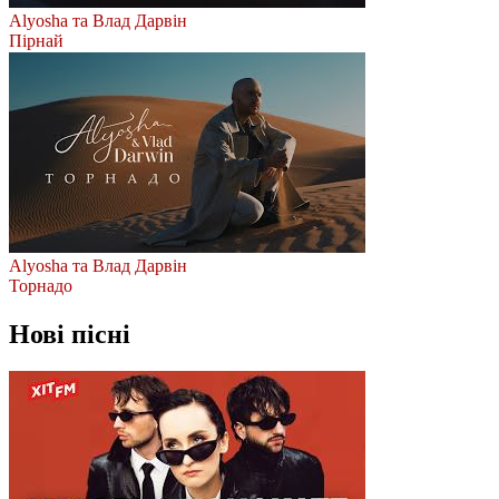
Alyosha та Влад Дарвін
Пірнай
Alyosha та Влад Дарвін
Торнадо
Нові пісні