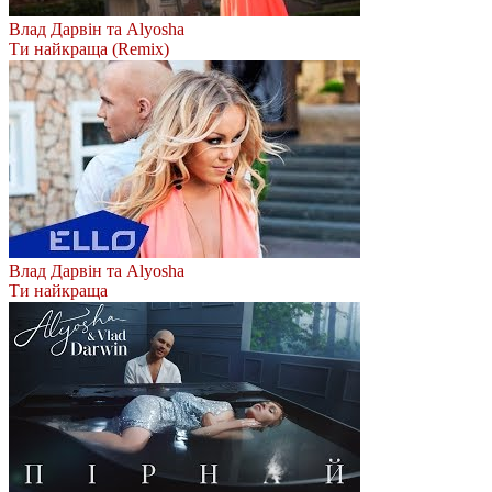
Влад Дарвін та Alyosha
Ти найкраща (Remix)
Влад Дарвін та Alyosha
Ти найкраща