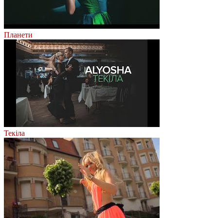
Планети
Текіла