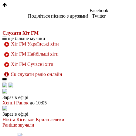
Facebook
Поділіться піснею з друзями!
Twitter
Слухати Хіт FM
ще більше музики
Хіт FM Українські хіти
Хіт FM Найбільші хіти
Хіт FM Сучасні хіти
Як слухати радіо онлайн
Зараз в ефірі
Хеппі Ранок
до 10:05
Зараз в ефірі
Нікіта Кісельов
Крила лелеки
Раніше звучали