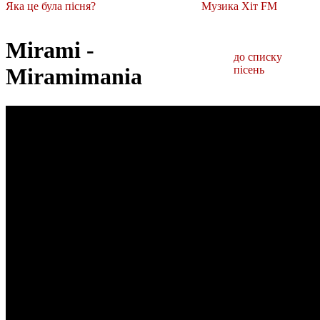
Яка це була пісня?
Музика Хіт FM
Mirami -
до списку
Miramimania
пісень