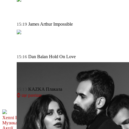
James Arthur
Impossible
15:19
Dan Balan
Hold On Love
15:16
KAZKA
Плакала
15:13
⌚ ще раніше
Хеппі Ранок
Музика
Акції