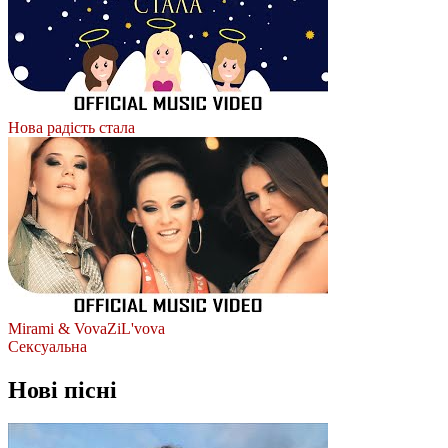
Нова радість стала
Mirami & VovaZiL'vova
Сексуальна
Нові пісні