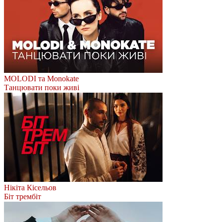
MOLODI та Monokate
Танцювати поки живі
Нікіта Кісельов
Біт трембіт