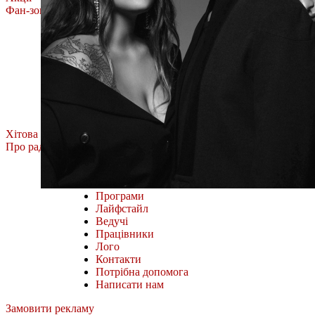
Фан-зона
Олена Тополя
MÉLOVIN
ROXOLANA
Тоня Матвієнко
Фан-зона Хіт FM.
Наш відбір
Всі випуски
Хітова Дюжина
Про радіо
Міста і частоти
Як слухати онлайн
Програми
Лайфстайл
Ведучі
Працівники
Лого
Контакти
Потрібна допомога
Написати нам
Замовити рекламу