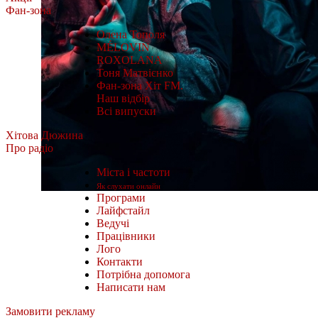
Фан-зона
Олена Тополя
MÉLOVIN
ROXOLANA
Тоня Матвієнко
Фан-зона Хіт FM.
Наш відбір
Всі випуски
Хітова Дюжина
Про радіо
Міста і частоти
Як слухати онлайн
Програми
Лайфстайл
Ведучі
Працівники
Лого
Контакти
Потрібна допомога
Написати нам
Замовити рекламу