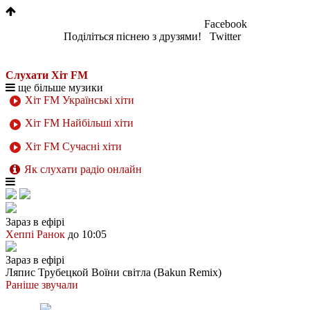
Facebook
Поділіться піснею з друзями!
Twitter
Слухати Хіт FM
ще більше музики
Хіт FM Українські хіти
Хіт FM Найбільші хіти
Хіт FM Сучасні хіти
Як слухати радіо онлайн
Зараз в ефірі
Хеппі Ранок
до 10:05
Зараз в ефірі
Ляпис Трубецкой
Воїни світла (Bakun Remix)
Раніше звучали