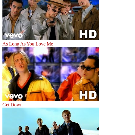
As Long As You Love Me
Get Down