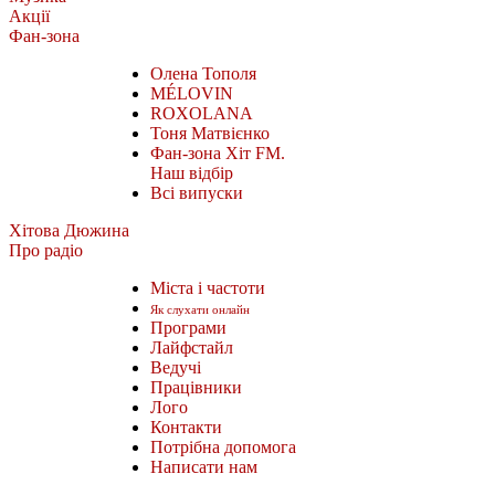
Акції
Фан-зона
Олена Тополя
MÉLOVIN
ROXOLANA
Тоня Матвієнко
Фан-зона Хіт FM.
Наш відбір
Всі випуски
Хітова Дюжина
Про радіо
Міста і частоти
Як слухати онлайн
Програми
Лайфстайл
Ведучі
Працівники
Лого
Контакти
Потрібна допомога
Написати нам