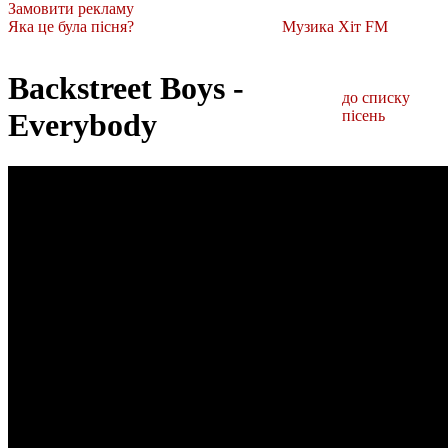
Замовити рекламу
Яка це була пісня?
Музика Хіт FM
Backstreet Boys -
до списку
Everybody
пісень