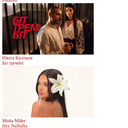
Phoenix
Нікіта Кісельов
Біт трембіт
Misha Miller
Hey NaNaNa