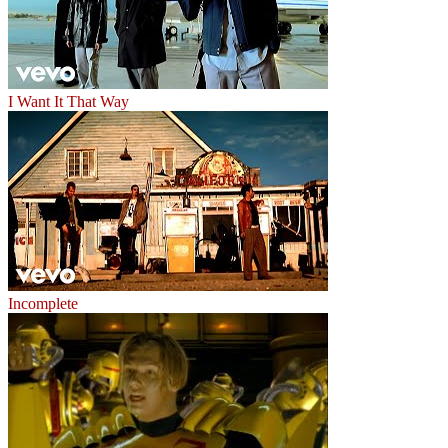
I Want It That Way
Incomplete