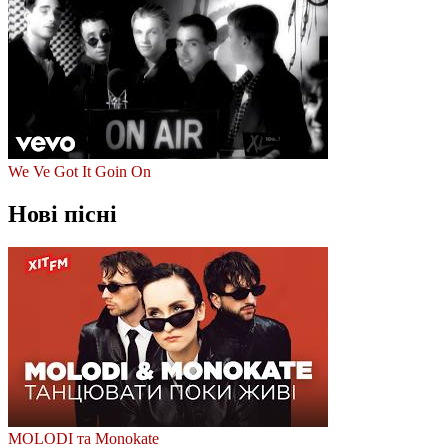
We Ve Got It Goin On
Нові пісні
MOLODI та Monokate