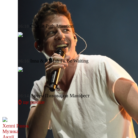
Charlie Puth
Attention
16:18
Inna & R3Hab
I'll Be Waiting
16:16
Артем Пивоваров
Маніфест
16:14
⌚ ще раніше
Хеппі Ранок
Музика
Акції