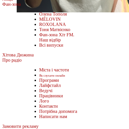
Фан-зона
Олена Тополя
MÉLOVIN
ROXOLANA
Тоня Матвієнко
Фан-зона Хіт FM.
Наш відбір
Всі випуски
Хітова Дюжина
Про радіо
Міста і частоти
Як слухати онлайн
Програми
Лайфстайл
Ведучі
Працівники
Лого
Контакти
Потрібна допомога
Написати нам
Замовити рекламу