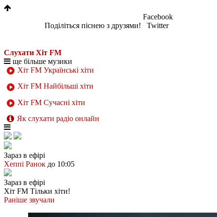
Facebook
Поділіться піснею з друзями!
Twitter
Слухати Хіт FM
ще більше музики
Хіт FM Українські хіти
Хіт FM Найбільші хіти
Хіт FM Сучасні хіти
Як слухати радіо онлайн
Зараз в ефірі
Хеппі Ранок
до 10:05
Зараз в ефірі
Хіт FM
Тільки хіти!
Раніше звучали