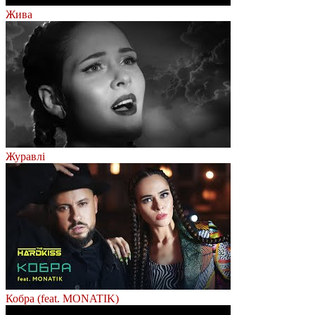
Жива
Журавлі
Кобра (feat. MONATIK)