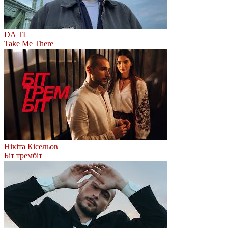
DA TI
Take Me There
Нікіта Кісельов
Біт трембіт