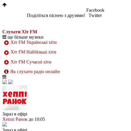
Facebook
Поділіться піснею з друзями!
Twitter
Слухати Хіт FM
ще більше музики
Хіт FM Українські хіти
Хіт FM Найбільші хіти
Хіт FM Сучасні хіти
Як слухати радіо онлайн
Зараз в ефірі
Хеппі Ранок
до 10:05
Зараз в ефірі