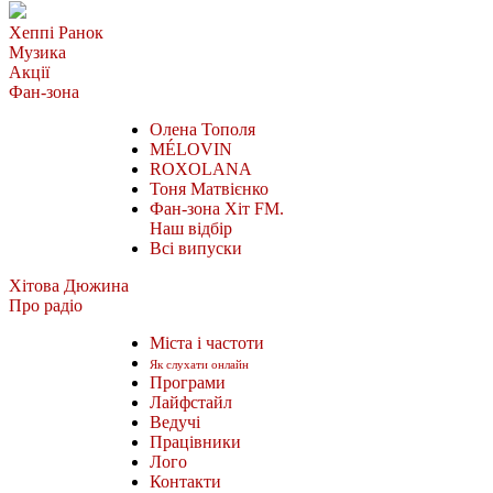
Хеппі Ранок
Музика
Акції
Фан-зона
Олена Тополя
MÉLOVIN
ROXOLANA
Тоня Матвієнко
Фан-зона Хіт FM.
Наш відбір
Всі випуски
Хітова Дюжина
Про радіо
Міста і частоти
Як слухати онлайн
Програми
Лайфстайл
Ведучі
Працівники
Лого
Контакти