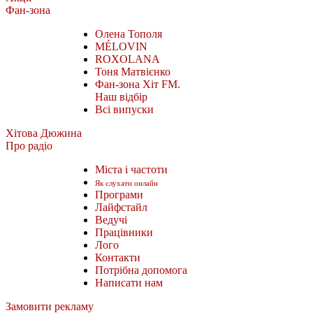
Фан-зона
Олена Тополя
MÉLOVIN
ROXOLANA
Тоня Матвієнко
Фан-зона Хіт FM.
Наш відбір
Всі випуски
Хітова Дюжина
Про радіо
Міста і частоти
Як слухати онлайн
Програми
Лайфстайл
Ведучі
Працівники
Лого
Контакти
Потрібна допомога
Написати нам
Замовити рекламу