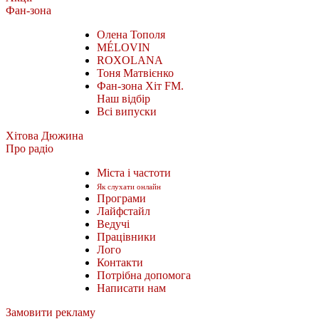
Фан-зона
Олена Тополя
MÉLOVIN
ROXOLANA
Тоня Матвієнко
Фан-зона Хіт FM.
Наш відбір
Всі випуски
Хітова Дюжина
Про радіо
Міста і частоти
Як слухати онлайн
Програми
Лайфстайл
Ведучі
Працівники
Лого
Контакти
Потрібна допомога
Написати нам
Замовити рекламу