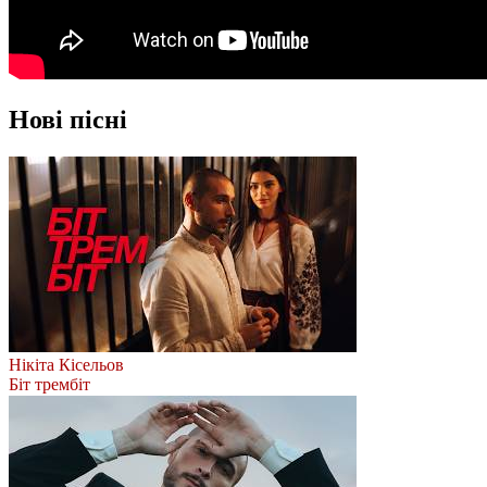
Нові пісні
Нікіта Кісельов
Біт трембіт