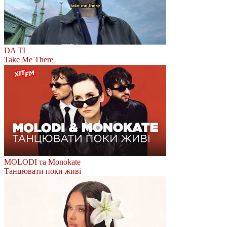
DA TI
Take Me There
MOLODI та Monokate
Танцювати поки живі