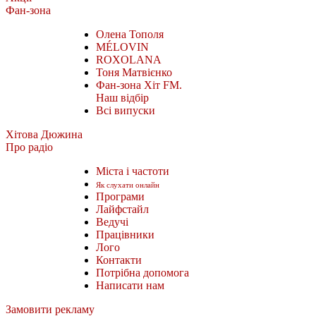
Фан-зона
Олена Тополя
MÉLOVIN
ROXOLANA
Тоня Матвієнко
Фан-зона Хіт FM.
Наш відбір
Всі випуски
Хітова Дюжина
Про радіо
Міста і частоти
Як слухати онлайн
Програми
Лайфстайл
Ведучі
Працівники
Лого
Контакти
Потрібна допомога
Написати нам
Замовити рекламу