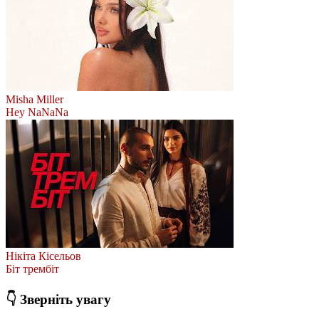
Misha Miller
Hey NaNaNa
Нікіта Кісельов
Біт трембіт
👇 Зверніть увагу