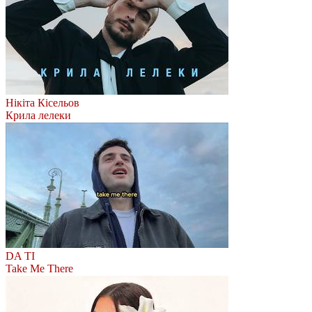
Нікіта Кісельов
Крила лелеки
DA TI
Take Me There