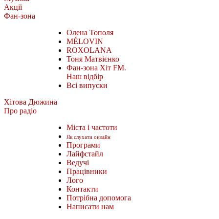
Акції
Фан-зона
Олена Тополя
MÉLOVIN
ROXOLANA
Тоня Матвієнко
Фан-зона Хіт FM.
Наш відбір
Всі випуски
Хітова Дюжина
Про радіо
Міста і частоти
Як слухати онлайн
Програми
Лайфстайл
Ведучі
Працівники
Лого
Контакти
Потрібна допомога
Написати нам