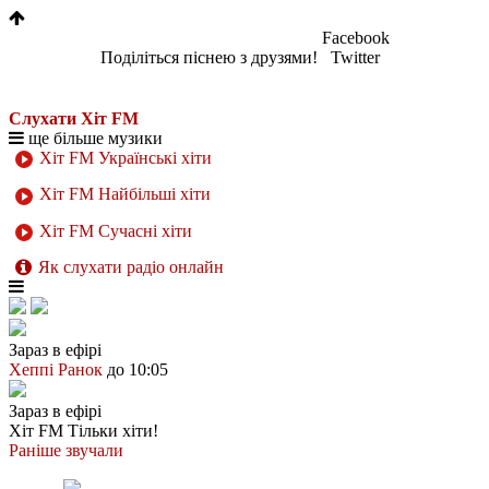
Facebook
Поділіться піснею з друзями!
Twitter
Слухати Хіт FM
ще більше музики
Хіт FM Українські хіти
Хіт FM Найбільші хіти
Хіт FM Сучасні хіти
Як слухати радіо онлайн
Зараз в ефірі
Хеппі Ранок
до 10:05
Зараз в ефірі
Хіт FM
Тільки хіти!
Раніше звучали