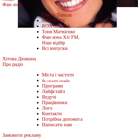
Фан-зона
Олена Тополя
MÉLOVIN
ROXOLANA
Тоня Матвієнко
Фан-зона Хіт FM.
Наш відбір
Всі випуски
Хітова Дюжина
Про радіо
Міста і частоти
Як слухати онлайн
Програми
Лайфстайл
Ведучі
Працівники
Лого
Контакти
Потрібна допомога
Написати нам
Замовити рекламу