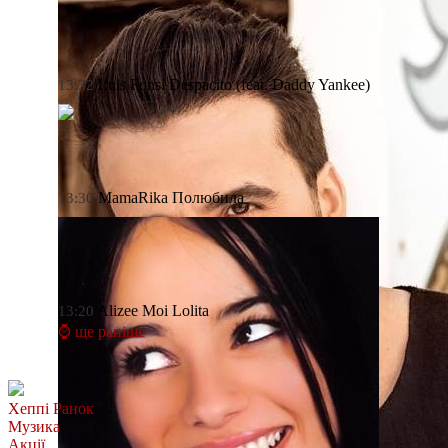
Luis Fonsi
Despacito (feat. Daddy Yankee)
13:32
MamaRika
Полюбила
13:30
Alizee
Moi Lolita
13:20
⌚ ще раніше
Хеппі Ранок
Музика
Акції