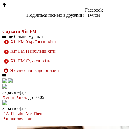
Facebook
Поділіться піснею з друзями!
Twitter
Слухати Хіт FM
ще більше музики
Хіт FM Українські хіти
Хіт FM Найбільші хіти
Хіт FM Сучасні хіти
Як слухати радіо онлайн
Зараз в ефірі
Хеппі Ранок
до 10:05
Зараз в ефірі
DA TI
Take Me There
Раніше звучали