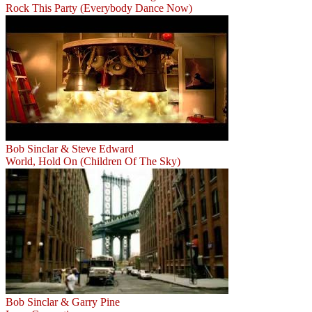
Rock This Party (Everybody Dance Now)
Bob Sinclar & Steve Edward
World, Hold On (Children Of The Sky)
Bob Sinclar & Garry Pine