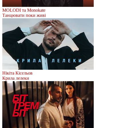
MOLODI та Monokate
Танцювати поки живі
Нікіта Кісельов
Крила лелеки