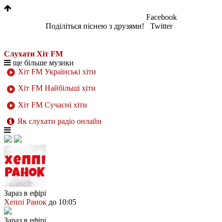
Facebook
Поділіться піснею з друзями!
Twitter
Слухати Хіт FM
ще більше музики
Хіт FM Українські хіти
Хіт FM Найбільші хіти
Хіт FM Сучасні хіти
Як слухати радіо онлайн
Зараз в ефірі
Хеппі Ранок
до 10:05
Зараз в ефірі