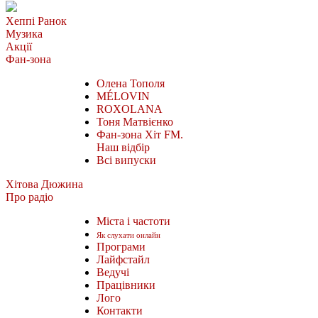
Хеппі Ранок
Музика
Акції
Фан-зона
Олена Тополя
MÉLOVIN
ROXOLANA
Тоня Матвієнко
Фан-зона Хіт FM.
Наш відбір
Всі випуски
Хітова Дюжина
Про радіо
Міста і частоти
Як слухати онлайн
Програми
Лайфстайл
Ведучі
Працівники
Лого
Контакти