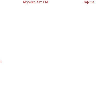
Музика Хіт FM
Афіша
и