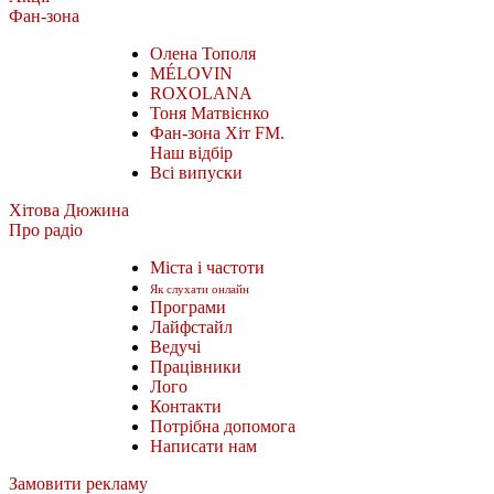
Фан-зона
Олена Тополя
MÉLOVIN
ROXOLANA
Тоня Матвієнко
Фан-зона Хіт FM.
Наш відбір
Всі випуски
Хітова Дюжина
Про радіо
Міста і частоти
Як слухати онлайн
Програми
Лайфстайл
Ведучі
Працівники
Лого
Контакти
Потрібна допомога
Написати нам
Замовити рекламу