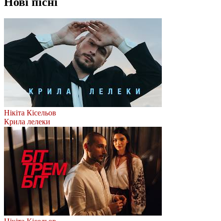
Нові пісні
Нікіта Кісельов
Крила лелеки