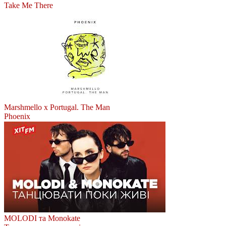
Take Me There
Marshmello x Portugal. The Man
Phoenix
MOLODI та Monokate