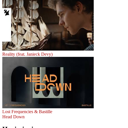
Reality (feat. Janieck Devy)
Lost Frequencies & Bastille
Head Down