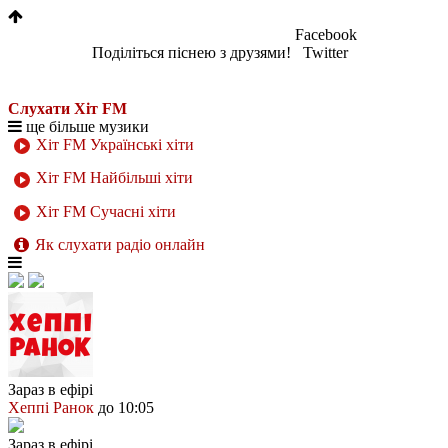
Facebook
Поділіться піснею з друзями!
Twitter
Слухати Хіт FM
ще більше музики
Хіт FM Українські хіти
Хіт FM Найбільші хіти
Хіт FM Сучасні хіти
Як слухати радіо онлайн
Зараз в ефірі
Хеппі Ранок
до 10:05
Зараз в ефірі