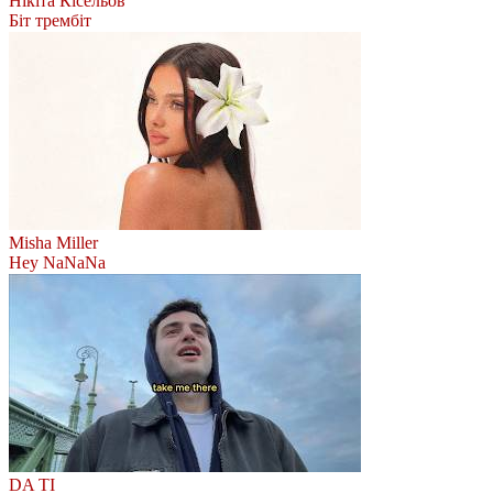
Нікіта Кісельов
Біт трембіт
Misha Miller
Hey NaNaNa
DA TI