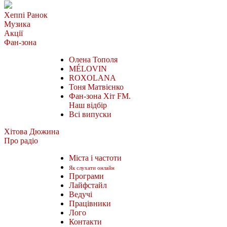
Хеппі Ранок
Музика
Акції
Фан-зона
Олена Тополя
MÉLOVIN
ROXOLANA
Тоня Матвієнко
Фан-зона Хіт FM.
Наш відбір
Всі випуски
Хітова Дюжина
Про радіо
Міста і частоти
Як слухати онлайн
Програми
Лайфстайл
Ведучі
Працівники
Лого
Контакти