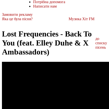
Потрібна допомога
Написати нам
Замовити рекламу
Яка це була пісня?
Музика Хіт FM
Lost Frequencies - Back To
до
You (feat. Elley Duhe & X
списку
пісень
Ambassadors)