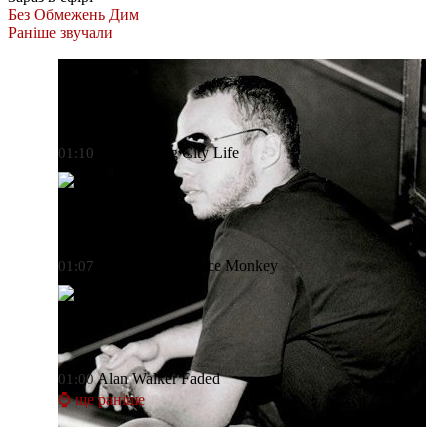
Без Обмежень
Дим
Раніше звучали
Mattafix
Big City Life
01:10
Tones And I
Dance Monkey
01:07
Alan Walker
Faded
01:00
⌚ ще раніше