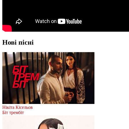
Нові пісні
Нікіта Кісельов
Біт трембіт