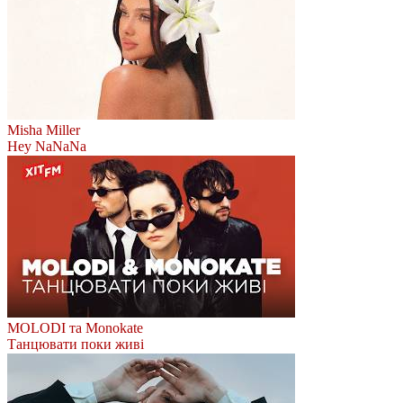
Misha Miller
Hey NaNaNa
MOLODI та Monokate
Танцювати поки живі