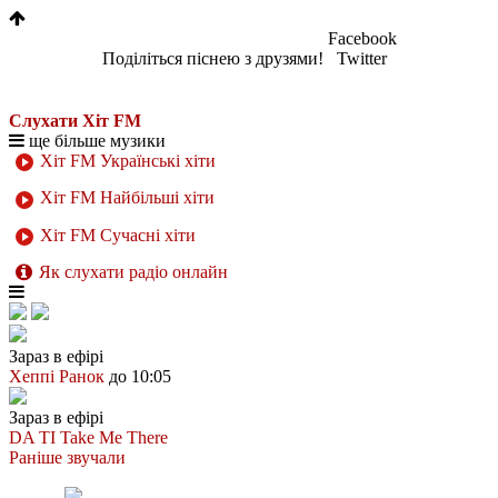
Facebook
Поділіться піснею з друзями!
Twitter
Слухати Хіт FM
ще більше музики
Хіт FM Українські хіти
Хіт FM Найбільші хіти
Хіт FM Сучасні хіти
Як слухати радіо онлайн
Зараз в ефірі
Хеппі Ранок
до 10:05
Зараз в ефірі
DA TI
Take Me There
Раніше звучали