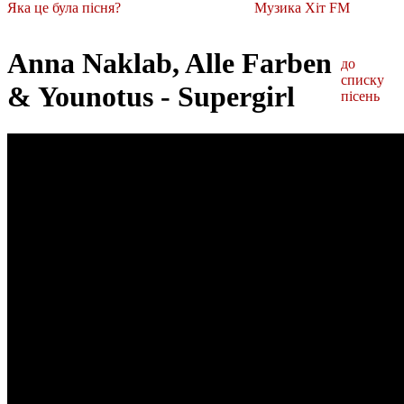
Яка це була пісня?
Музика Хіт FM
Anna Naklab, Alle Farben
до
списку
& Younotus - Supergirl
пісень