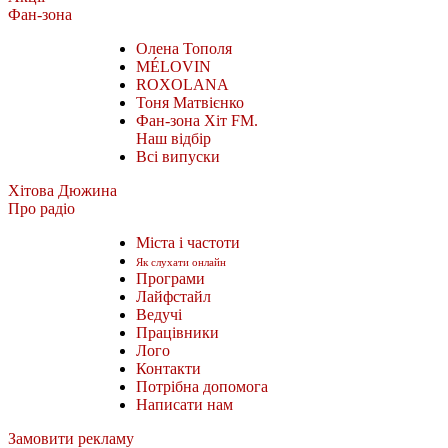
Фан-зона
Олена Тополя
MÉLOVIN
ROXOLANA
Тоня Матвієнко
Фан-зона Хіт FM.
Наш відбір
Всі випуски
Хітова Дюжина
Про радіо
Міста і частоти
Як слухати онлайн
Програми
Лайфстайл
Ведучі
Працівники
Лого
Контакти
Потрібна допомога
Написати нам
Замовити рекламу