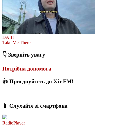
DA TI
Take Me There
👇 Зверніть увагу
Потрібна допомога
👍 Приєднуйтесь до Хіт FM!
📱 Слухайте зі смартфона
RadioPlayer