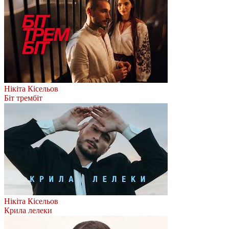
Нікіта Кісельов
Біт трембіт
Нікіта Кісельов
Крила лелеки