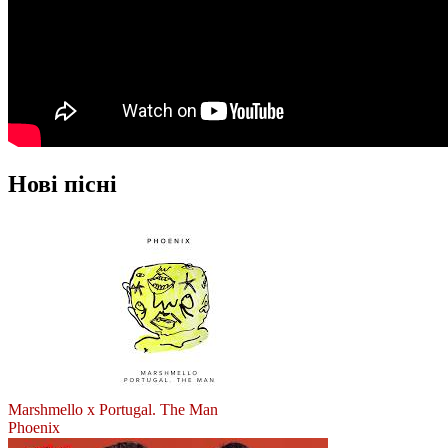
Нові пісні
Marshmello x Portugal. The Man
Phoenix