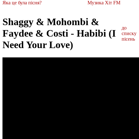
Яка це була пісня?
Музика Хіт FM
Shaggy & Mohombi &
до
Faydee & Costi - Habibi (I
списку
пісень
Need Your Love)