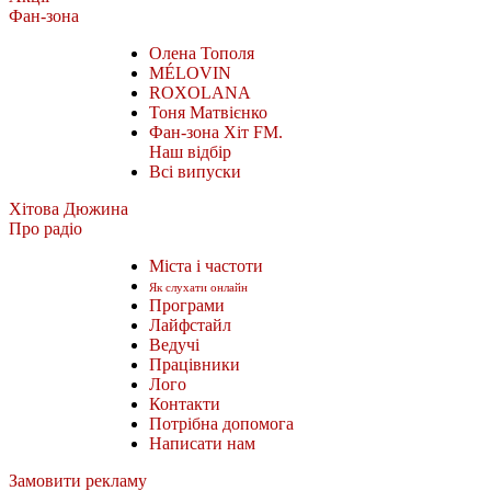
Фан-зона
Олена Тополя
MÉLOVIN
ROXOLANA
Тоня Матвієнко
Фан-зона Хіт FM.
Наш відбір
Всі випуски
Хітова Дюжина
Про радіо
Міста і частоти
Як слухати онлайн
Програми
Лайфстайл
Ведучі
Працівники
Лого
Контакти
Потрібна допомога
Написати нам
Замовити рекламу