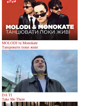
MOLODI та Monokate
Танцювати поки живі
DA TI
Take Me There