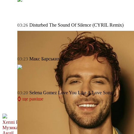
Disturbed
The Sound Of Silence (CYRIL Remix)
03:26
Макс Барських
Кольє
03:23
Selena Gomez
Love You Like A Love Song
03:20
⌚ ще раніше
Хеппі Ранок
Музика
Акції