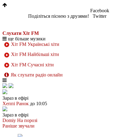
Facebook
Поділіться піснею з друзями!
Twitter
Слухати Хіт FM
ще більше музики
Хіт FM Українські хіти
Хіт FM Найбільші хіти
Хіт FM Сучасні хіти
Як слухати радіо онлайн
Зараз в ефірі
Хеппі Ранок
до 10:05
Зараз в ефірі
Domiy
На порозі
Раніше звучали