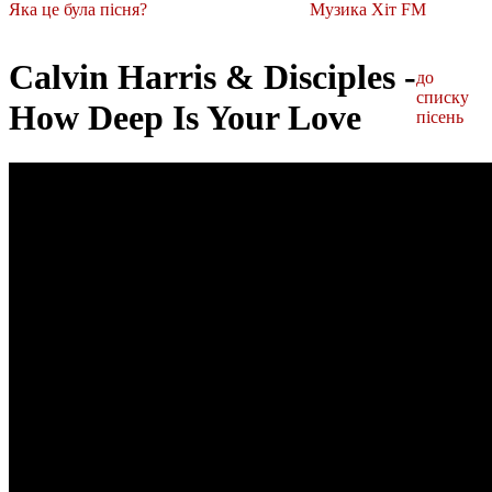
Яка це була пісня?
Музика Хіт FM
Calvin Harris & Disciples -
до
списку
How Deep Is Your Love
пісень