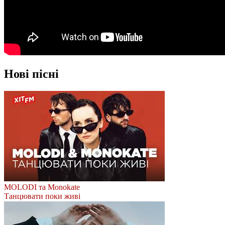
Нові пісні
MOLODI та Monokate
Танцювати поки живі