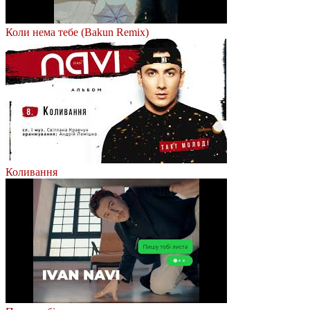
Коли нема тебе (Bakun Remix)
Коливання