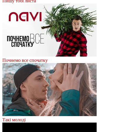
Пишу тобі листа
Почнемо все спочатку
Такі молоді