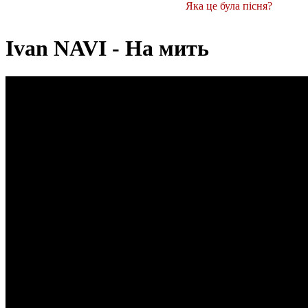
Яка це була пісня?
Ivan NAVI - На мить