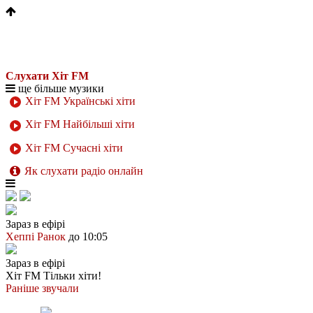
Слухати Хіт FM
ще більше музики
Хіт FM Українські хіти
Хіт FM Найбільші хіти
Хіт FM Сучасні хіти
Як слухати радіо онлайн
Зараз в ефірі
Хеппі Ранок
до 10:05
Зараз в ефірі
Хіт FM
Тільки хіти!
Раніше звучали