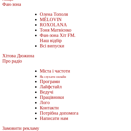
Фан-зона
Олена Тополя
MÉLOVIN
ROXOLANA
Тоня Матвієнко
Фан-зона Хіт FM.
Наш відбір
Всі випуски
Хітова Дюжина
Про радіо
Міста і частоти
Як слухати онлайн
Програми
Лайфстайл
Ведучі
Працівники
Лого
Контакти
Потрібна допомога
Написати нам
Замовити рекламу