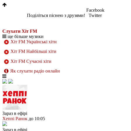
Facebook
Поділіться піснею з друзями!
Twitter
Слухати Хіт FM
ще більше музики
Хіт FM Українські хіти
Хіт FM Найбільші хіти
Хіт FM Сучасні хіти
Як слухати радіо онлайн
Зараз в ефірі
Хеппі Ранок
до 10:05
Зараз в ефірі