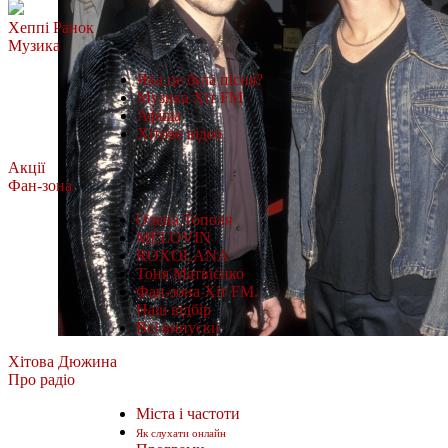
Хеппі Ранок
Музика
Яка це була пісня?
Музика Хіт FM
Афіша
Хітове відео
Акції
Фан-зона
Олена Тополя
MÉLOVIN
ROXOLANA
Тоня Матвієнко
Фан-зона Хіт FM.
Наш відбір
Всі випуски
Хітова Дюжина
Про радіо
Міста і частоти
Як слухати онлайн