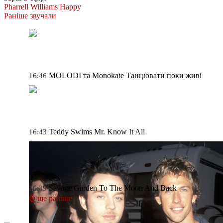
Pharrell Williams
Happy
Раніше звучали
MOLODI та Monokate
Танцювати поки живі
16:46
Teddy Swims
Mr. Know It All
16:43
Savage Garden
To The Moon And Back
16:39
⌚ ще раніше