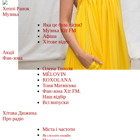
Хеппі Ранок
Музика
Яка це була пісня?
Музика Хіт FM
Афіша
Хітове відео
Акції
Фан-зона
Олена Тополя
MÉLOVIN
ROXOLANA
Тоня Матвієнко
Фан-зона Хіт FM.
Наш відбір
Всі випуски
Хітова Дюжина
Про радіо
Міста і частоти
Як слухати онлайн