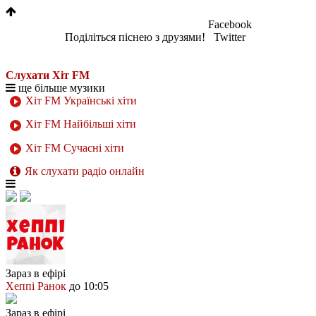
Facebook
Поділіться піснею з друзями!
Twitter
Слухати Хіт FM
ще більше музики
Хіт FM Українські хіти
Хіт FM Найбільші хіти
Хіт FM Сучасні хіти
Як слухати радіо онлайн
Зараз в ефірі
Хеппі Ранок
до 10:05
Зараз в ефірі