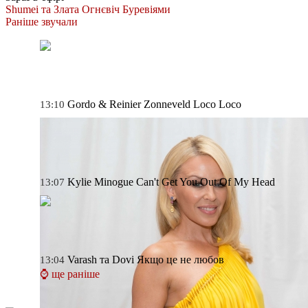
Shumei та Злата Огнєвіч
Буревіями
Раніше звучали
Gordo & Reinier Zonneveld
Loco Loco
13:10
Kylie Minogue
Can't Get You Out Of My Head
13:07
Varash та Dovi
Якщо це не любов
13:04
⌚ ще раніше