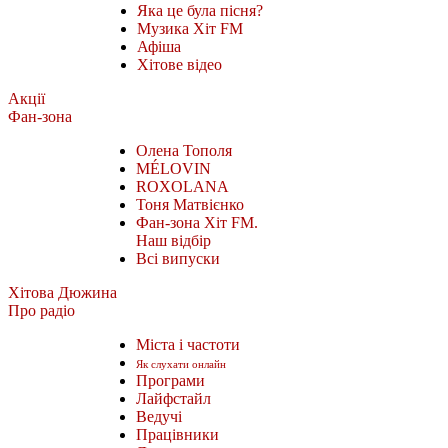
Яка це була пісня?
Музика Хіт FM
Афіша
Хітове відео
Акції
Фан-зона
Олена Тополя
MÉLOVIN
ROXOLANA
Тоня Матвієнко
Фан-зона Хіт FM.
Наш відбір
Всі випуски
Хітова Дюжина
Про радіо
Міста і частоти
Як слухати онлайн
Програми
Лайфстайл
Ведучі
Працівники