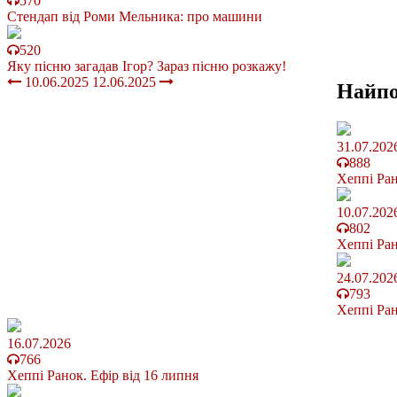
570
Стендап від Роми Мельника: про машини
520
Яку пісню загадав Ігор? Зараз пісню розкажу!
10.06.2025
12.06.2025
Найп
31.07.202
888
Хеппі Ран
10.07.202
802
Хеппі Ран
24.07.202
793
Хеппі Ран
16.07.2026
766
Хеппі Ранок. Ефір від 16 липня