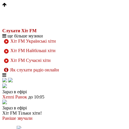
Слухати Хіт FM
ще більше музики
Хіт FM Українські хіти
Хіт FM Найбільші хіти
Хіт FM Сучасні хіти
Як слухати радіо онлайн
Зараз в ефірі
Хеппі Ранок
до 10:05
Зараз в ефірі
Хіт FM
Тільки хіти!
Раніше звучали