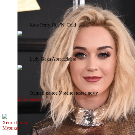
Katy Perry
Hot 'N' Cold
17:19
Lady Gaga
Abracadabra
17:16
Один в каное
У мене немає дому
17:12
⌚ ще раніше
Хеппі Ранок
Музика