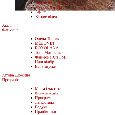
Яка це була пісня?
Музика Хіт FM
Афіша
Хітове відео
Акції
Фан-зона
Олена Тополя
MÉLOVIN
ROXOLANA
Тоня Матвієнко
Фан-зона Хіт FM.
Наш відбір
Всі випуски
Хітова Дюжина
Про радіо
Міста і частоти
Як слухати онлайн
Програми
Лайфстайл
Ведучі
Працівники