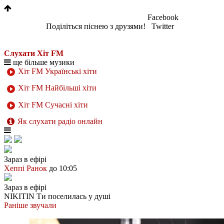
Facebook
Поділіться піснею з друзями!
Twitter
Слухати Хіт FM
ще більше музики
Хіт FM Українські хіти
Хіт FM Найбільші хіти
Хіт FM Сучасні хіти
Як слухати радіо онлайн
Зараз в ефірі
Хеппі Ранок
до 10:05
Зараз в ефірі
NIKITIN
Ти поселилась у душі
Раніше звучали