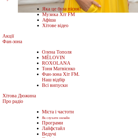
Яка це була пісня?
Музика Хіт FM
Афіша
Хітове відео
Акції
Фан-зона
Олена Тополя
MÉLOVIN
ROXOLANA
Тоня Матвієнко
Фан-зона Хіт FM.
Наш відбір
Всі випуски
Хітова Дюжина
Про радіо
Міста і частоти
Як слухати онлайн
Програми
Лайфстайл
Ведучі