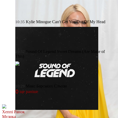
Kylie Minogue
Can't Get You Out Of My Head
10:35
Sound Of Legend
Sweet Dreams (Are Made of
10:32
This)
Макс Барських
Сльози
10:29
⌚ ще раніше
Хеппі Ранок
Музика