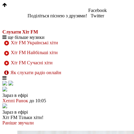
Facebook
Поділіться піснею з друзями!
Twitter
Слухати Хіт FM
ще більше музики
Хіт FM Українські хіти
Хіт FM Найбільші хіти
Хіт FM Сучасні хіти
Як слухати радіо онлайн
Зараз в ефірі
Хеппі Ранок
до 10:05
Зараз в ефірі
Хіт FM
Тільки хіти!
Раніше звучали