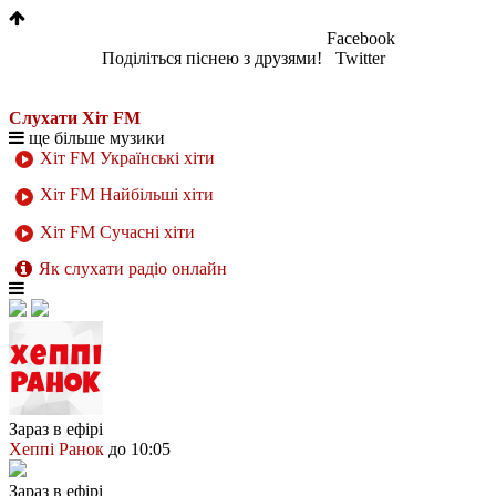
Facebook
Поділіться піснею з друзями!
Twitter
Слухати Хіт FM
ще більше музики
Хіт FM Українські хіти
Хіт FM Найбільші хіти
Хіт FM Сучасні хіти
Як слухати радіо онлайн
Зараз в ефірі
Хеппі Ранок
до 10:05
Зараз в ефірі