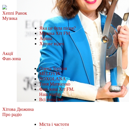
Хеппі Ранок
Музика
Яка це була пісня?
Музика Хіт FM
Афіша
Хітове відео
Акції
Фан-зона
Олена Тополя
MÉLOVIN
ROXOLANA
Тоня Матвієнко
Фан-зона Хіт FM.
Наш відбір
Всі випуски
Хітова Дюжина
Про радіо
Міста і частоти