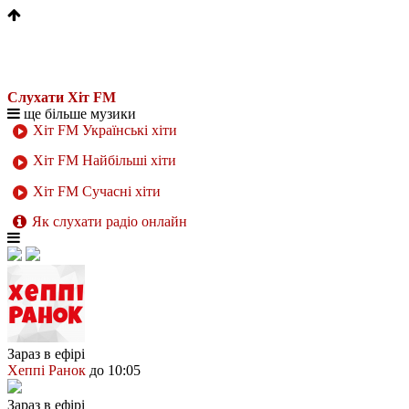
Слухати Хіт FM
ще більше музики
Хіт FM Українські хіти
Хіт FM Найбільші хіти
Хіт FM Сучасні хіти
Як слухати радіо онлайн
Зараз в ефірі
Хеппі Ранок
до 10:05
Зараз в ефірі