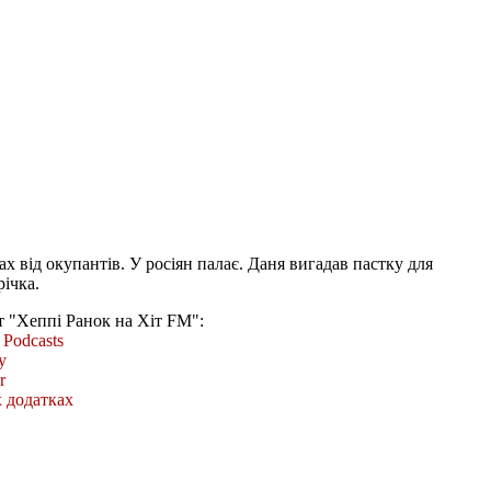
ах від окупантів. У росіян палає. Даня вигадав пастку для
ічка.
т "Хеппі Ранок на Хіт FM":
Podcasts
y
r
 додатках