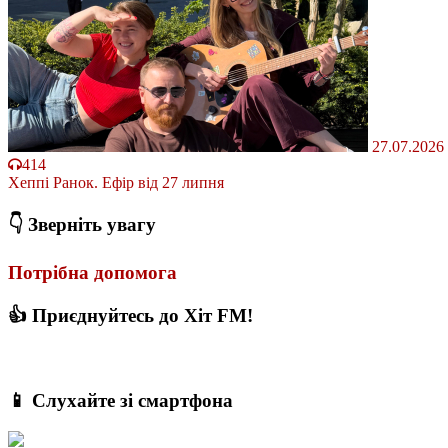
27.07.2026
414
Хеппі Ранок. Ефір від 27 липня
👇 Зверніть увагу
Потрібна допомога
👍 Приєднуйтесь до Хіт FM!
📱 Слухайте зі смартфона