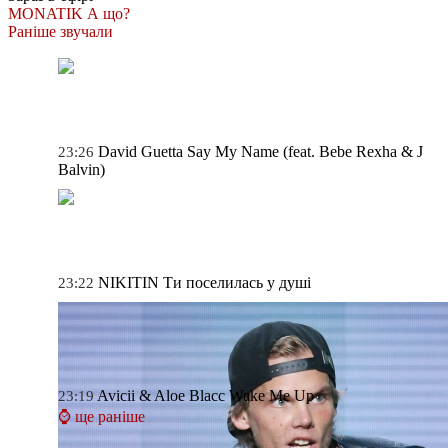
MONATIK
А що?
Раніше звучали
David Guetta
Say My Name (feat. Bebe Rexha & J
23:26
Balvin)
NIKITIN
Ти поселилась у душі
23:22
Avicii & Aloe Blacc
Wake Me Up
23:19
⌚ ще раніше