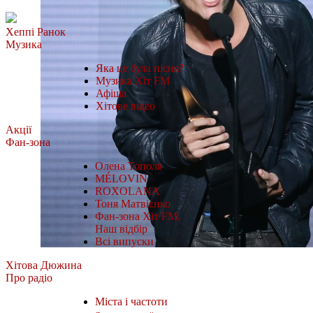
Хеппі Ранок
Музика
Яка це була пісня?
Музика Хіт FM
Афіша
Хітове відео
Акції
Фан-зона
Олена Тополя
MÉLOVIN
ROXOLANA
Тоня Матвієнко
Фан-зона Хіт FM.
Наш відбір
Всі випуски
Хітова Дюжина
Про радіо
Міста і частоти