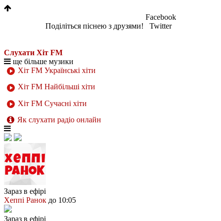
Facebook
Поділіться піснею з друзями!
Twitter
Слухати Хіт FM
ще більше музики
Хіт FM Українські хіти
Хіт FM Найбільші хіти
Хіт FM Сучасні хіти
Як слухати радіо онлайн
Зараз в ефірі
Хеппі Ранок
до 10:05
Зараз в ефірі