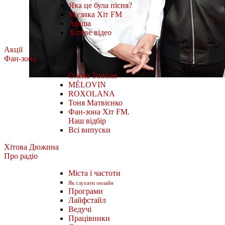
Яка це була пісня?
Музика Хіт FM
Афіша
Хітове відео
Акції
Фан-зона
Олена Тополя
MÉLOVIN
ROXOLANA
Тоня Матвієнко
Фан-зона Хіт FM.
Наш відбір
Всі випуски
Хітова Дюжина
Про радіо
Міста і частоти
Як слухати онлайн
Програми
Лайфстайл
Ведучі
Працівники