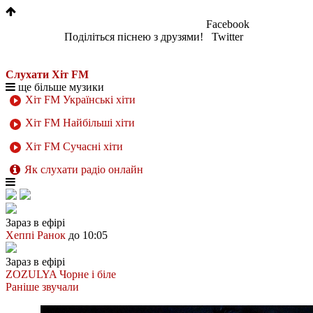
Facebook
Поділіться піснею з друзями!
Twitter
Слухати Хіт FM
ще більше музики
Хіт FM Українські хіти
Хіт FM Найбільші хіти
Хіт FM Сучасні хіти
Як слухати радіо онлайн
Зараз в ефірі
Хеппі Ранок
до 10:05
Зараз в ефірі
ZOZULYA
Чорне і біле
Раніше звучали