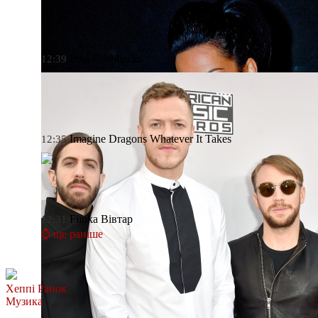
Inna
Flashbacks
12:39
Imagine Dragons
Whatever It Takes
12:35
Fiїnka
Вівтар
12:31
⌚ ще раніше
Хеппі Ранок
Музика