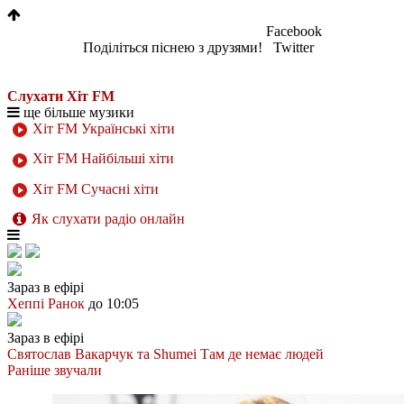
Facebook
Поділіться піснею з друзями!
Twitter
Слухати Хіт FM
ще більше музики
Хіт FM Українські хіти
Хіт FM Найбільші хіти
Хіт FM Сучасні хіти
Як слухати радіо онлайн
Зараз в ефірі
Хеппі Ранок
до 10:05
Зараз в ефірі
Святослав Вакарчук та Shumei
Там де немає людей
Раніше звучали