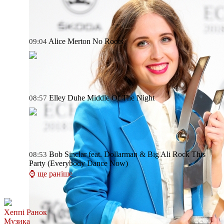
Alice Merton
No Roots
09:04
Elley Duhe
Middle Of The Night
08:57
Bob Sinclar feat. Dollarman & Big Ali
Rock This
08:53
Party (Everybody Dance Now)
⌚ ще раніше
Хеппі Ранок
Музика