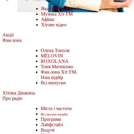
Яка це була пісня?
Музика Хіт FM
Афіша
Хітове відео
Акції
Фан-зона
Олена Тополя
MÉLOVIN
ROXOLANA
Тоня Матвієнко
Фан-зона Хіт FM.
Наш відбір
Всі випуски
Хітова Дюжина
Про радіо
Міста і частоти
Як слухати онлайн
Програми
Лайфстайл
Ведучі