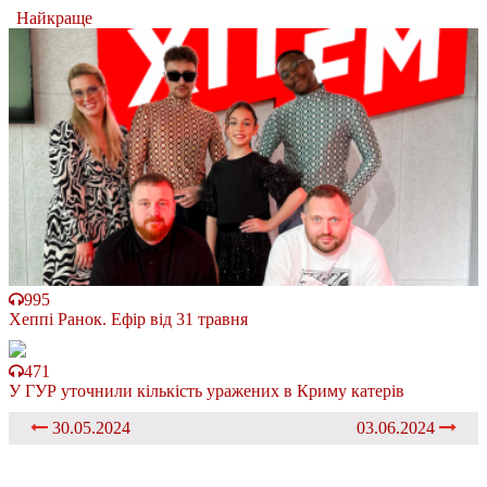
Найкраще
995
Хеппі Ранок. Ефір від 31 травня
471
У ГУР уточнили кількість уражених в Криму катерів
30.05.2024
03.06.2024