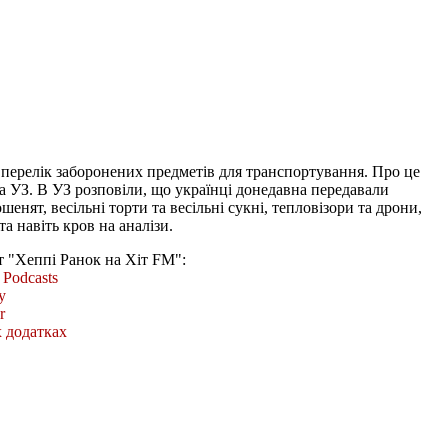
 перелік заборонених предметів для транспортування. Про це
а УЗ. В УЗ розповіли, що українці донедавна передавали
шенят, весільні торти та весільні сукні, тепловізори та дрони,
та навіть кров на аналізи.
т "Хеппі Ранок на Хіт FM":
Podcasts
y
r
 додатках