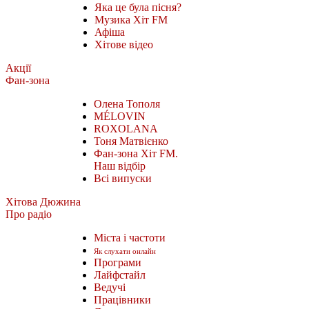
Яка це була пісня?
Музика Хіт FM
Афіша
Хітове відео
Акції
Фан-зона
Олена Тополя
MÉLOVIN
ROXOLANA
Тоня Матвієнко
Фан-зона Хіт FM.
Наш відбір
Всі випуски
Хітова Дюжина
Про радіо
Міста і частоти
Як слухати онлайн
Програми
Лайфстайл
Ведучі
Працівники