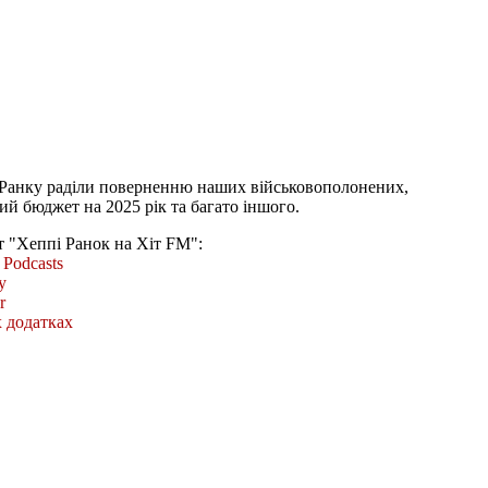
 Ранку раділи поверненню наших військовополонених,
й бюджет на 2025 рік та багато іншого.
т "Хеппі Ранок на Хіт FM":
Podcasts
y
r
 додатках