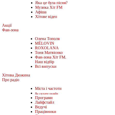
Яка це була пісня?
Музика Хіт FM
Афіша
Хітове відео
Акції
Фан-зона
Олена Тополя
MÉLOVIN
ROXOLANA
Тоня Матвієнко
Фан-зона Хіт FM.
Наш відбір
Всі випуски
Хітова Дюжина
Про радіо
Міста і частоти
Як слухати онлайн
Програми
Лайфстайл
Ведучі
Працівники