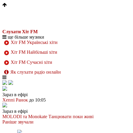
Слухати Хіт FM
ще більше музики
Хіт FM Українські хіти
Хіт FM Найбільші хіти
Хіт FM Сучасні хіти
Як слухати радіо онлайн
Зараз в ефірі
Хеппі Ранок
до 10:05
Зараз в ефірі
MOLODI та Monokate
Танцювати поки живі
Раніше звучали