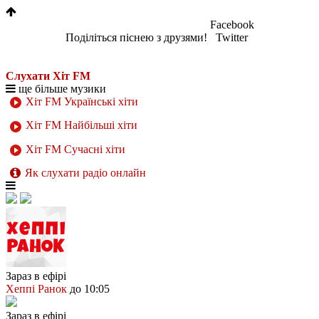
Facebook
Поділіться піснею з друзями!
Twitter
Слухати Хіт FM
ще більше музики
Хіт FM Українські хіти
Хіт FM Найбільші хіти
Хіт FM Сучасні хіти
Як слухати радіо онлайн
Зараз в ефірі
Хеппі Ранок
до 10:05
Зараз в ефірі