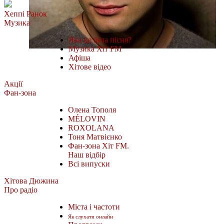
Хеппі Ранок
Музика
Яка це була пісня?
Музика Хіт FM
Афіша
Хітове відео
Акції
Фан-зона
Олена Тополя
MÉLOVIN
ROXOLANA
Тоня Матвієнко
Фан-зона Хіт FM.
Наш відбір
Всі випуски
Хітова Дюжина
Про радіо
Міста і частоти
Як слухати онлайн