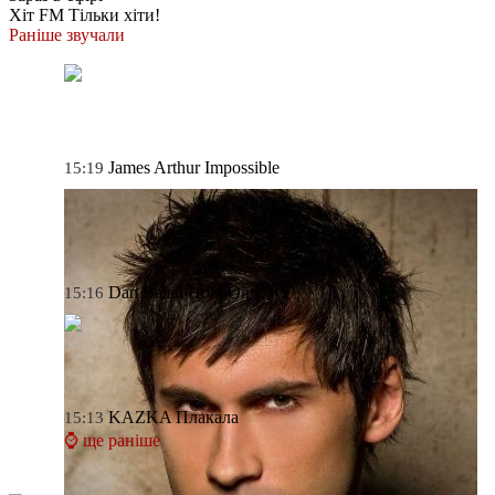
Хіт FM
Тільки хіти!
Раніше звучали
James Arthur
Impossible
15:19
Dan Balan
Hold On Love
15:16
KAZKA
Плакала
15:13
⌚ ще раніше