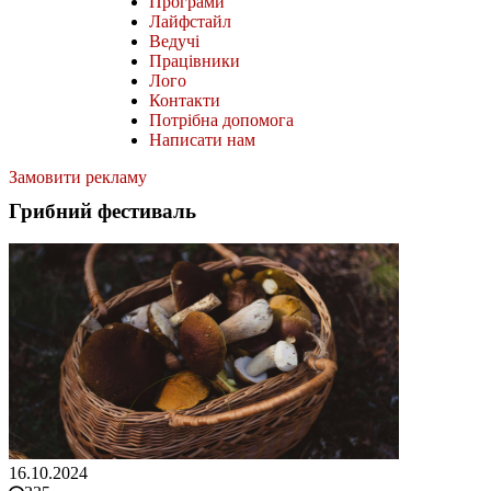
Програми
Лайфстайл
Ведучі
Працівники
Лого
Контакти
Потрібна допомога
Написати нам
Замовити рекламу
Грибний фестиваль
16.10.2024