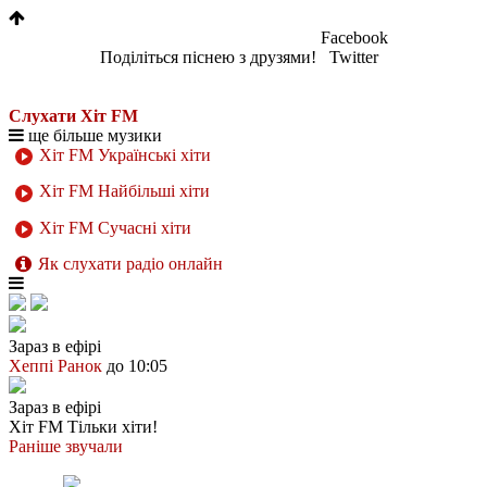
Facebook
Поділіться піснею з друзями!
Twitter
Слухати Хіт FM
ще більше музики
Хіт FM Українські хіти
Хіт FM Найбільші хіти
Хіт FM Сучасні хіти
Як слухати радіо онлайн
Зараз в ефірі
Хеппі Ранок
до 10:05
Зараз в ефірі
Хіт FM
Тільки хіти!
Раніше звучали