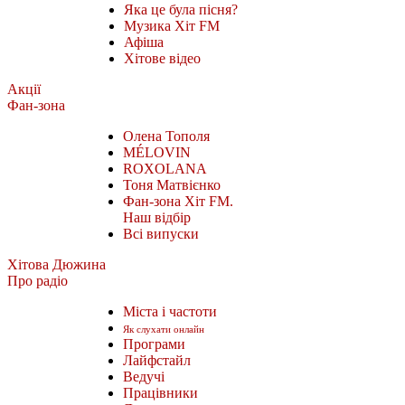
Яка це була пісня?
Музика Хіт FM
Афіша
Хітове відео
Акції
Фан-зона
Олена Тополя
MÉLOVIN
ROXOLANA
Тоня Матвієнко
Фан-зона Хіт FM.
Наш відбір
Всі випуски
Хітова Дюжина
Про радіо
Міста і частоти
Як слухати онлайн
Програми
Лайфстайл
Ведучі
Працівники