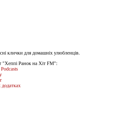
асні клички для домашніх улюбленців.
т "Хеппі Ранок на Хіт FM":
Podcasts
y
r
 додатках