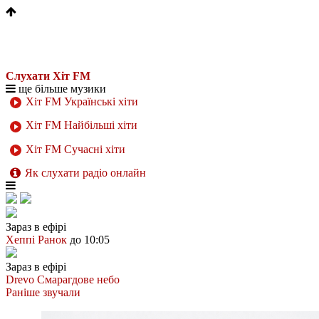
Слухати Хіт FM
ще більше музики
Хіт FM Українські хіти
Хіт FM Найбільші хіти
Хіт FM Сучасні хіти
Як слухати радіо онлайн
Зараз в ефірі
Хеппі Ранок
до 10:05
Зараз в ефірі
Drevo
Смарагдове небо
Раніше звучали