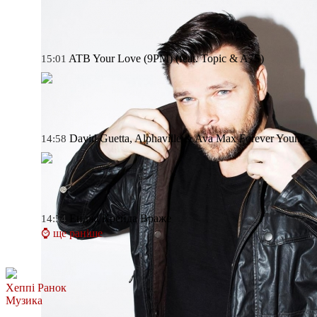
ATB
Your Love (9PM) (feat. Topic & A7S)
15:01
David Guetta, Alphaville & Ava Max
Forever Young
14:58
Енджі Крейда
Враже
14:54
⌚ ще раніше
Хеппі Ранок
Музика