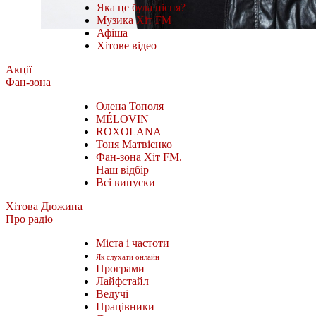
Яка це була пісня?
Музика Хіт FM
Афіша
Хітове відео
Акції
Фан-зона
Олена Тополя
MÉLOVIN
ROXOLANA
Тоня Матвієнко
Фан-зона Хіт FM.
Наш відбір
Всі випуски
Хітова Дюжина
Про радіо
Міста і частоти
Як слухати онлайн
Програми
Лайфстайл
Ведучі
Працівники