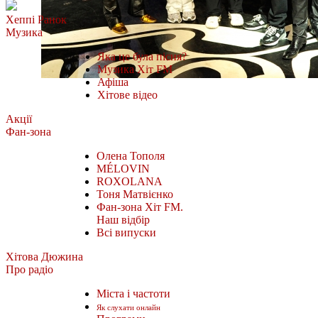
Хеппі Ранок
Музика
Яка це була пісня?
Музика Хіт FM
Афіша
Хітове відео
Акції
Фан-зона
Олена Тополя
MÉLOVIN
ROXOLANA
Тоня Матвієнко
Фан-зона Хіт FM.
Наш відбір
Всі випуски
Хітова Дюжина
Про радіо
Міста і частоти
Як слухати онлайн