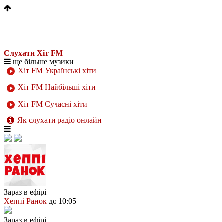
Слухати Хіт FM
ще більше музики
Хіт FM Українські хіти
Хіт FM Найбільші хіти
Хіт FM Сучасні хіти
Як слухати радіо онлайн
Зараз в ефірі
Хеппі Ранок
до 10:05
Зараз в ефірі