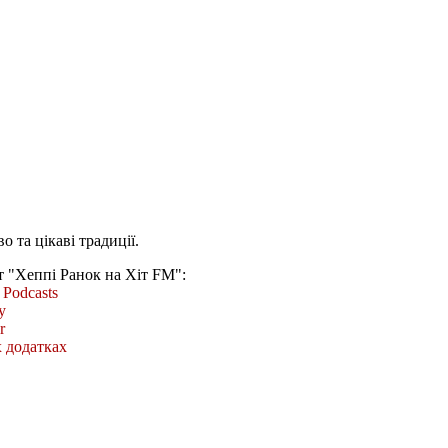
о та цікаві традиції.
т "Хеппі Ранок на Хіт FM":
Podcasts
y
r
 додатках