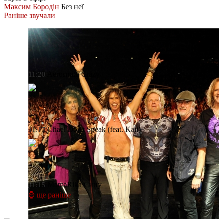
Максим Бородін
Без неї
Раніше звучали
Aerosmith
Crazy
11:20
Chael
Don't Speak (feat. Kaii)
11:17
MamaRika
Сину
11:15
⌚ ще раніше