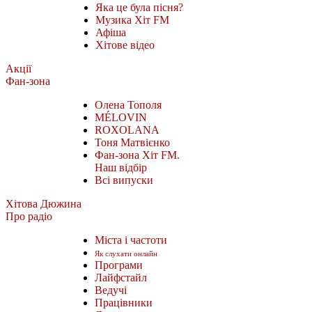
Яка це була пісня?
Музика Хіт FM
Афіша
Хітове відео
Акції
Фан-зона
Олена Тополя
MÉLOVIN
ROXOLANA
Тоня Матвієнко
Фан-зона Хіт FM.
Наш відбір
Всі випуски
Хітова Дюжина
Про радіо
Міста і частоти
Як слухати онлайн
Програми
Лайфстайл
Ведучі
Працівники