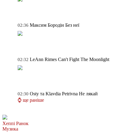
Максим Бородін
Без неї
02:36
LeAnn Rimes
Can't Fight The Moonlight
02:32
Osty та Klavdia Petrivna
Не лякай
02:30
⌚ ще раніше
Хеппі Ранок
Музика