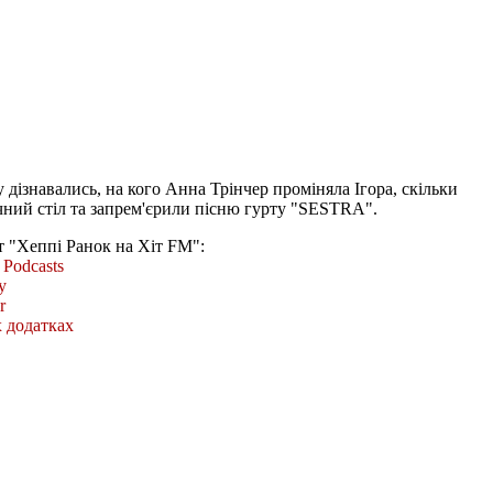
 дізнавались, на кого Анна Трінчер проміняла Ігора, скільки
чний стіл та запрем'єрили пісню гурту "SESTRA".
т "Хеппі Ранок на Хіт FM":
Podcasts
y
r
 додатках