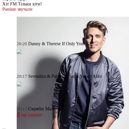
Хіт FM
Тільки хіти!
Раніше звучали
Danny & Therese
If Only You
20:20
Sevdaliza & Pabllo Vittar & Yseult
Alibi
20:17
Скрябін
Мам
20:13
⌚ ще раніше