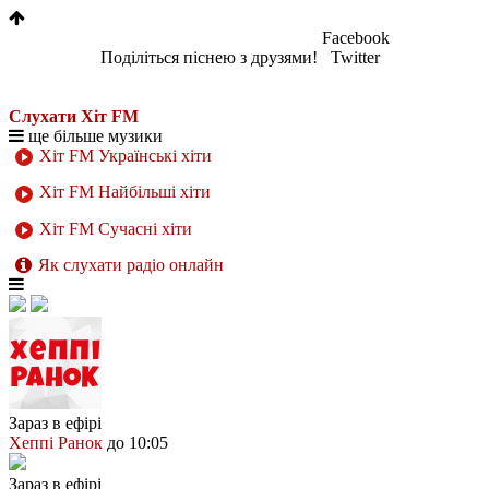
Facebook
Поділіться піснею з друзями!
Twitter
Слухати Хіт FM
ще більше музики
Хіт FM Українські хіти
Хіт FM Найбільші хіти
Хіт FM Сучасні хіти
Як слухати радіо онлайн
Зараз в ефірі
Хеппі Ранок
до 10:05
Зараз в ефірі