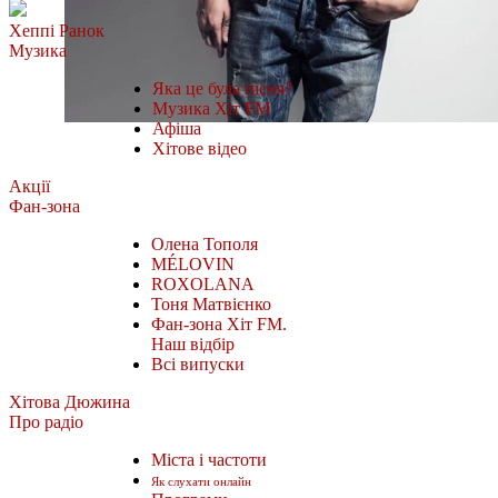
Хеппі Ранок
Музика
Яка це була пісня?
Музика Хіт FM
Афіша
Хітове відео
Акції
Фан-зона
Олена Тополя
MÉLOVIN
ROXOLANA
Тоня Матвієнко
Фан-зона Хіт FM.
Наш відбір
Всі випуски
Хітова Дюжина
Про радіо
Міста і частоти
Як слухати онлайн