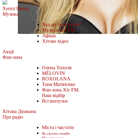
Хеппі Ранок
Музика
Яка це була пісня?
Музика Хіт FM
Афіша
Хітове відео
Акції
Фан-зона
Олена Тополя
MÉLOVIN
ROXOLANA
Тоня Матвієнко
Фан-зона Хіт FM.
Наш відбір
Всі випуски
Хітова Дюжина
Про радіо
Міста і частоти
Як слухати онлайн