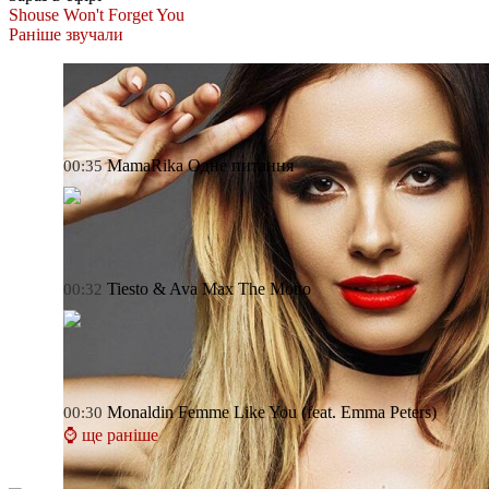
Shouse
Won't Forget You
Раніше звучали
MamaRika
Одне питання
00:35
Tiesto & Ava Max
The Motto
00:32
Monaldin
Femme Like You (feat. Emma Peters)
00:30
⌚ ще раніше