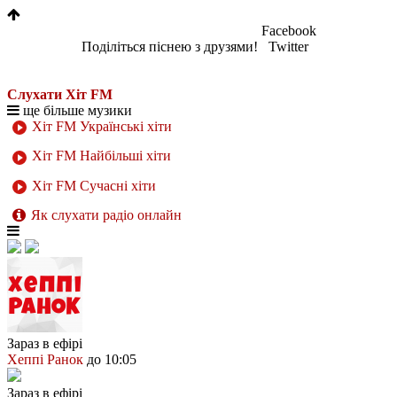
Facebook
Поділіться піснею з друзями!
Twitter
Слухати Хіт FM
ще більше музики
Хіт FM Українські хіти
Хіт FM Найбільші хіти
Хіт FM Сучасні хіти
Як слухати радіо онлайн
Зараз в ефірі
Хеппі Ранок
до 10:05
Зараз в ефірі