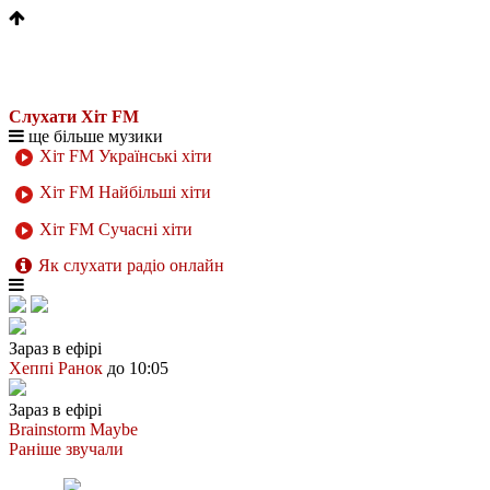
Слухати Хіт FM
ще більше музики
Хіт FM Українські хіти
Хіт FM Найбільші хіти
Хіт FM Сучасні хіти
Як слухати радіо онлайн
Зараз в ефірі
Хеппі Ранок
до 10:05
Зараз в ефірі
Brainstorm
Maybe
Раніше звучали