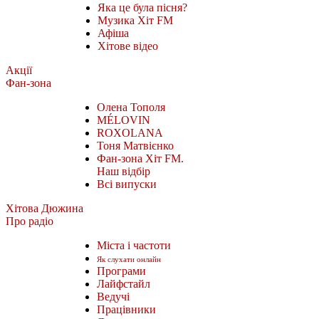
Яка це була пісня?
Музика Хіт FM
Афіша
Хітове відео
Акції
Фан-зона
Олена Тополя
MÉLOVIN
ROXOLANA
Тоня Матвієнко
Фан-зона Хіт FM.
Наш відбір
Всі випуски
Хітова Дюжина
Про радіо
Міста і частоти
Як слухати онлайн
Програми
Лайфстайл
Ведучі
Працівники