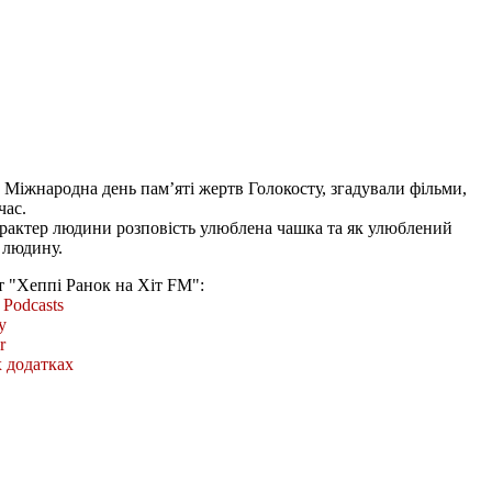
 Міжнародна день пам’яті жертв Голокосту, згадували фільми,
час.
арактер людини розповість улюблена чашка та як улюблений
 людину.
т "Хеппі Ранок на Хіт FM":
Podcasts
y
r
 додатках